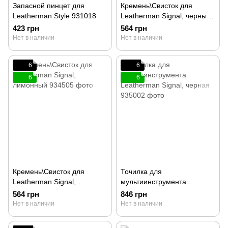
Запасной пинцет для
Кремень\Свисток для
Leatherman Style 931018
Leatherman Signal, черный
934503
423 грн
564 грн
Нет в наличии
Нет в наличии
6
6
6
6
Кремень\Свисток для
Точилка для
Leatherman Signal,
мультиинструмента
лимонный 934505
Leatherman Signal, черная
564 грн
846 грн
935002
Нет в наличии
Нет в наличии