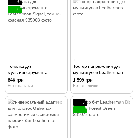
6
6
1
Точилка для
Тестер напряжения для
мультиинструмента
мультитулов Leatherman
Leatherman Signal, темно-
846 грн
1 599 грн
красная 935003
Нет в наличии
Нет в наличии
6
6