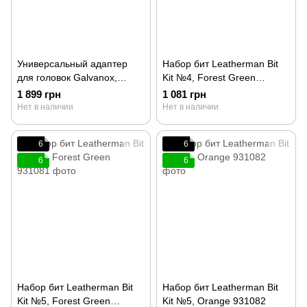
Универсальный адаптер
Набор бит Leatherman Bit
для головок Galvanox,
Kit №4, Forest Green
совместимый с системой
931072
1 899 грн
1 081 грн
плоских бит Leatherman
Нет в наличии
Нет в наличии
6
6
6
6
Набор бит Leatherman Bit
Набор бит Leatherman Bit
Kit №5, Forest Green
Kit №5, Orange 931082