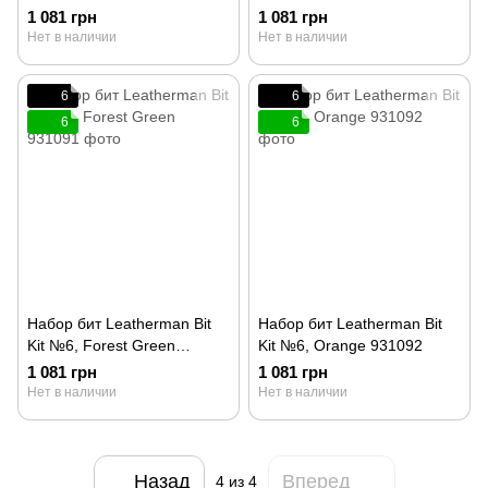
931081
1 081 грн
1 081 грн
Нет в наличии
Нет в наличии
6
6
6
6
Набор бит Leatherman Bit
Набор бит Leatherman Bit
Kit №6, Forest Green
Kit №6, Orange 931092
931091
1 081 грн
1 081 грн
Нет в наличии
Нет в наличии
Назад
Вперед
4
из 4