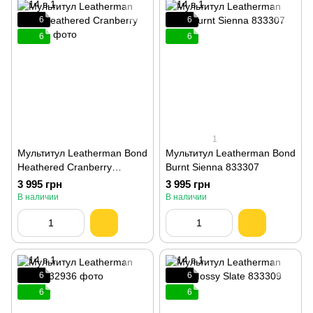
6
6
6
6
1
Мультитул Leatherman Bond
Мультитул Leatherman Bond
Heathered Cranberry
Burnt Sienna 833307
833311
3 995 грн
3 995 грн
В наличии
В наличии
6
6
6
6