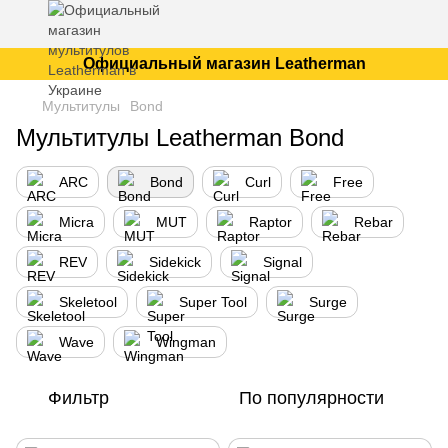
Официальный магазин Leatherman
Мультитулы
Bond
Мультитулы Leatherman Bond
ARC
Bond
Curl
Free
Micra
MUT
Raptor
Rebar
REV
Sidekick
Signal
Skeletool
Super Tool
Surge
Wave
Wingman
Фильтр
По популярности