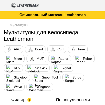
Официальный магазин Leatherman
Мультитулы
Мультитулы для велосипеда
Leatherman
ARC
Bond
Curl
Free
Micra
MUT
Raptor
Rebar
REV
Sidekick
Signal
Skeletool
Super Tool
Surge
Wave
Wingman
Фильтр
По популярности
1