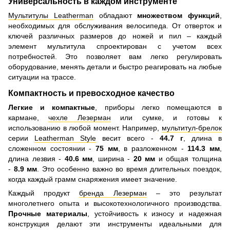
Универсальность в каждом инструменте
Мультитулы Leatherman
обладают
множеством функций
,
необходимых для обслуживания велосипеда. От отверток и
ключей различных размеров до ножей и пил – каждый
элемент мультитула спроектирован с учетом всех
потребностей. Это позволяет вам легко регулировать
оборудование, менять детали и быстро реагировать на любые
ситуации на трассе.
Компактность и превосходное качество
Легкие и компактные
, приборы легко помещаются в
кармане,
чехле Лезерман
или сумке, и готовы к
использованию в любой момент. Например,
мультитул-брелок
серии
Leatherman Style
весит всего -
44.7 г
, длина в
сложенном состоянии -
75 мм
, в разложенном -
114.3 мм
,
длина лезвия -
40.6 мм
, ширина -
20 мм
и общая толщина
-
8.9 мм
. Это особенно важно во время длительных поездок,
когда каждый грамм снаряжения имеет значение.
Каждый продукт
бренда Лезерман
– это результат
многолетнего опыта и высокотехнологичного производства.
Прочные материалы
, устойчивость к износу и надежная
конструкция делают эти инструменты идеальными для