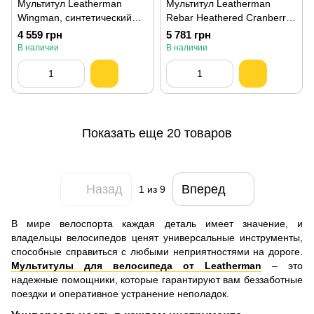
Мультитул Leatherman
Мультитул Leatherman
Wingman, синтетический
Rebar Heathered Cranberry
чехол 832523
833317
4 559 грн
5 781 грн
В наличии
В наличии
Показать еще 20 товаров
Назад
Вперед
1
из 9
В мире велоспорта каждая деталь имеет значение, и
владельцы велосипедов ценят универсальные инструменты,
способные справиться с любыми неприятностями на дороге.
Мультитулы для велосипеда от Leatherman
– это
надежные помощники, которые гарантируют вам беззаботные
поездки и оперативное устранение неполадок.