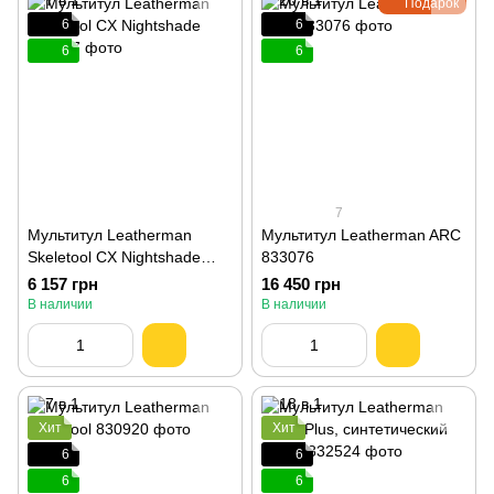
Подарок
6
6
6
6
7
Мультитул Leatherman
Мультитул Leatherman ARC
Skeletool CX Nightshade
833076
833127
6 157 грн
16 450 грн
В наличии
В наличии
Хит
Хит
6
6
6
6