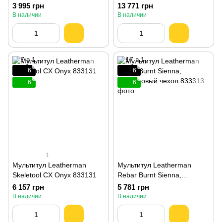
оливковый, картонная
3 995 грн
13 771 грн
коробка 833119
В наличии
В наличии
6
6
6
6
1
Мультитул Leatherman
Мультитул Leatherman
Skeletool CX Onyx 833131
Rebar Burnt Sienna,
нейлоновый чехол 833313
6 157 грн
5 781 грн
В наличии
В наличии