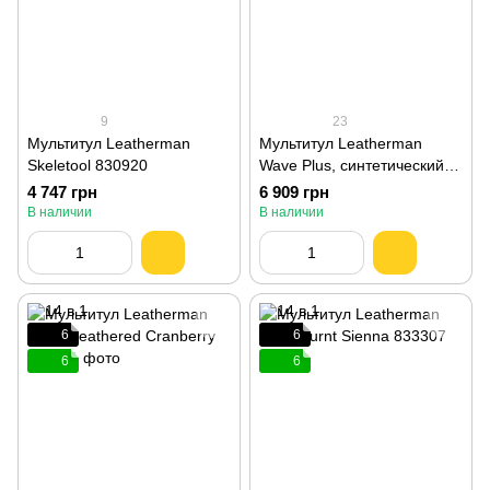
9
23
Мультитул Leatherman
Мультитул Leatherman
Skeletool 830920
Wave Plus, синтетический
чехол 832524
4 747 грн
6 909 грн
В наличии
В наличии
6
6
6
6