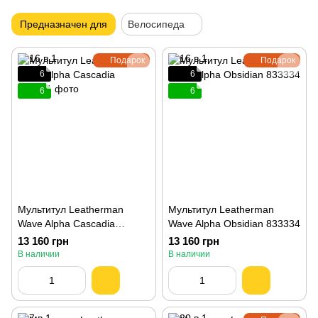
Предназначен для
Велосипеда
Подарок
Подарок
6
6
6
6
Мультитул Leatherman
Мультитул Leatherman
Wave Alpha Cascadia
Wave Alpha Obsidian 833334
833401
13 160 грн
13 160 грн
В наличии
В наличии