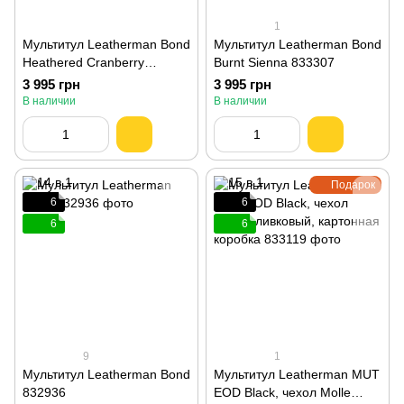
1
Мультитул Leatherman Bond
Мультитул Leatherman Bond
Heathered Cranberry
Burnt Sienna 833307
833311
3 995 грн
3 995 грн
В наличии
В наличии
Подарок
6
6
6
6
9
1
Мультитул Leatherman Bond
Мультитул Leatherman MUT
832936
EOD Black, чехол Molle