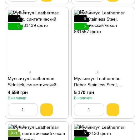
6
6
6
6
9
10
Мультитул Leatherman
Мультитул Leatherman
Sidekick, синтетический
Rebar Stainless Steel,
чехол 831439
синтетический чехол
4 559 грн
5 170 грн
831557
В наличии
В наличии
Хит
6