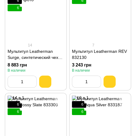
6
6
6
14
7
Мультитул Leatherman
Мультитул Leatherman REV
Surge, синтетический чехол
832130
830165
8 883 грн
3 243 грн
В наличии
В наличии
6
6
6
6