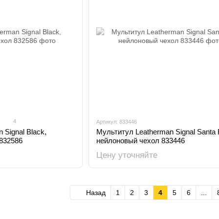
4
Артикул: 833446
 Signal Black,
Мультитул Leatherman Signal Santa 
 832586
нейлоновый чехол 833446
Цену уточняйте
Назад
1
2
3
4
5
6
...