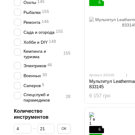
145
Охоты
6
155
Рыбалки
146
Ремонта
155
Сада и огорода
148
Хобби и DIY
Кемпинга и
155
туризма
46
Электриков
30
Военных
Артикул: 833145
1
Мультитул Leatherman
5
Саперов
833145
Спецслужб и
6 157 грн
28
парамедиков
Количество
инструментов
От Количество инструментов
До Количество инструментов
OK
6