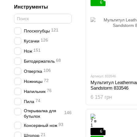
6
Инструменты
121
Плоскогубцы
126
Кусачки
151
Нож
68
Битодержатель
106
Отвертка
Артикул: 833546
72
Ножницы
Мультитул Leatherman
Sandstorm 833546
76
Напильник
6 157 грн
74
Пила
Открывалка для
146
бутылок
93
Консервный нож
6
21
Штопор