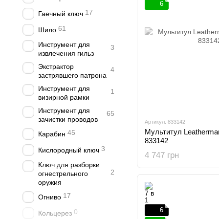
6
17
Гаечный ключ
61
Шило
Инструмент для
3
извлечения гильз
Экстрактор
4
застрявшего патрона
Инструмент для
1
визирной рамки
Инструмент для
65
зачистки проводов
Артикул: 833142
Мультитул Leatherman 
45
Карабин
833142
3
Кислородный ключ
4 747 грн
Ключ для разборки
2
огнестрельного
оружия
17
Огниво
6
0
Кольцерез