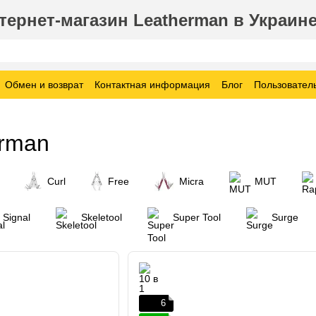
ернет-магазин Leatherman в Украин
Обмен и возврат
Контактная информация
Блог
Пользовател
erman
Curl
Free
Micra
MUT
Signal
Skeletool
Super Tool
Surge
6