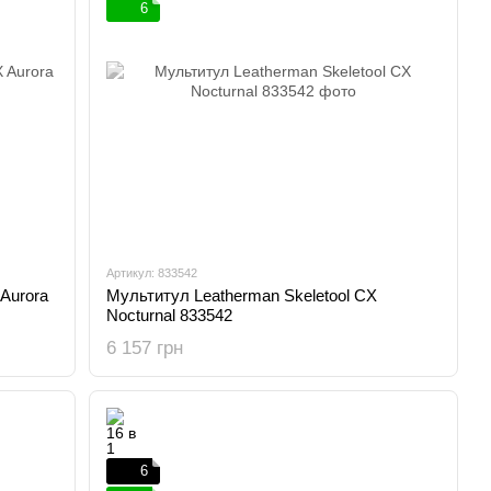
6
Артикул: 833542
Aurora
Мультитул Leatherman Skeletool CX
Nocturnal 833542
6 157 грн
6