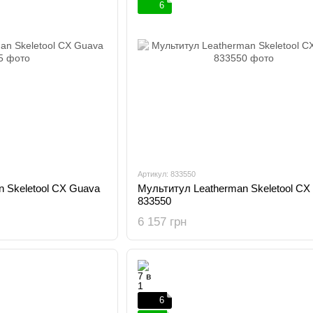
6
Артикул: 833550
Мультитул Leatherman Skeletool CX 
 Skeletool CX Guava
833550
6 157 грн
6