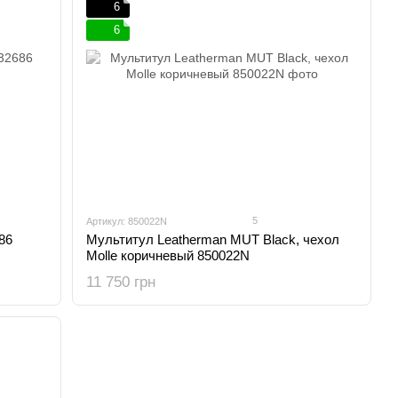
6
6
5
Артикул: 850022N
86
Мультитул Leatherman MUT Black, чехол
Molle коричневый 850022N
11 750 грн