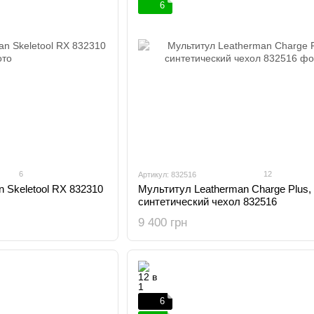
6
6
12
Артикул: 832516
 Skeletool RX 832310
Мультитул Leatherman Charge Plus,
синтетический чехол 832516
9 400 грн
6