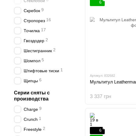
Стеклобой
6
9
Скребок
16
Стропорез
17
Точилка
2
Гвоздодер
2
Шестигранник
5
Шомпол
1
Штифтовые тиски
Артикул: 832682
6
Щипцы
Мультитул Leatherman
Серии сняты с
3 337 грн
производства
9
Charge
1
Crunch
2
Freestyle
6