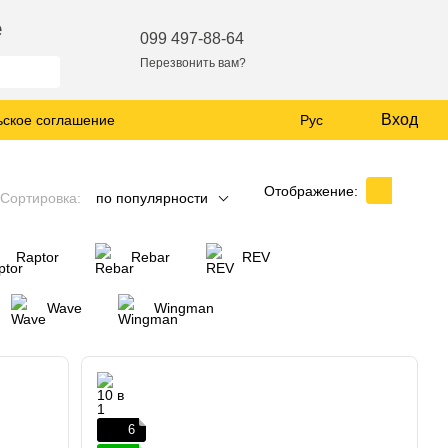
е
099 497-88-64
Перезвонить вам?
Вход
ьское соглашение
Рус
Отображение:
Сортировка:
по популярности
Raptor
Rebar
REV
Wave
Wingman
6