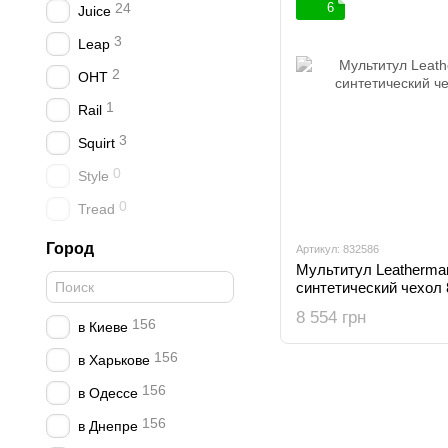
24
6
Juice
3
Leap
2
OHT
1
Rail
3
Squirt
0
Style
0
Tread
Город
Артикул: 832586
Мультитул Leatherman
синтетический чехол
8 554 грн
156
в Киеве
156
в Харькове
156
в Одессе
156
в Днепре