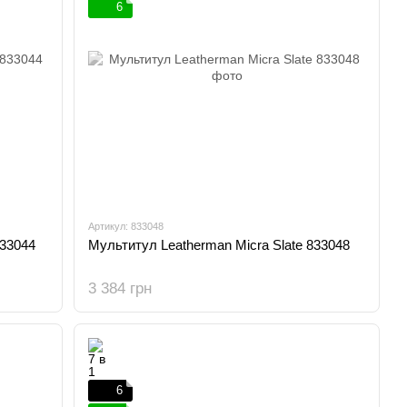
6
Артикул: 833048
833044
Мультитул Leatherman Micra Slate 833048
3 384 грн
6