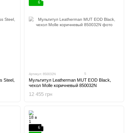
6
5
Артикул: 850032N
 Steel,
Мультитул Leatherman MUT EOD Black,
чехол Molle коричневый 850032N
12 455 грн
6