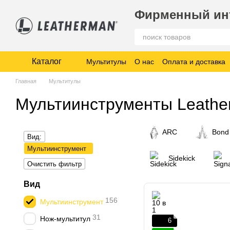
Перейти к основному контенту
Фирменный инт
Каталог
Мультитулы
О нас
Оплата и доставка
Главная
Мультитулы
Мультиинструменты Leath
ARC
Bond
Вид:
Мультиинструмент
Sidekick
Очистить фильтр
Вид
156
Мультиинструмент
31
Нож-мультитул
6