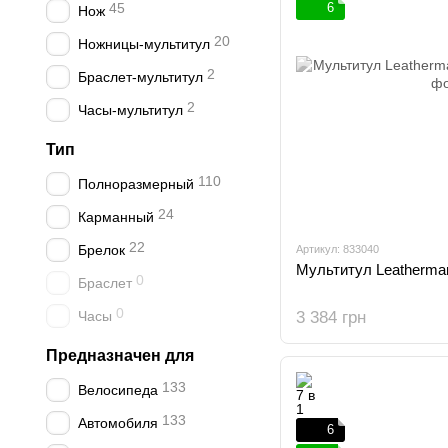
45
6
Нож
20
Ножницы-мультитул
2
Браслет-мультитул
2
Часы-мультитул
Тип
110
Полноразмерный
24
Карманный
22
Брелок
Артикул: 833040
Мультитул Leatherman
0
Браслет
0
Часы
3 384 грн
Предназначен для
133
Велосипеда
133
Автомобиля
6