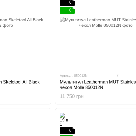
6
6
7
Артикул: 850012N
Skeletool All Black
Мультитул Leatherman MUT Stainless
чехол Molle 850012N
11 750 грн
6