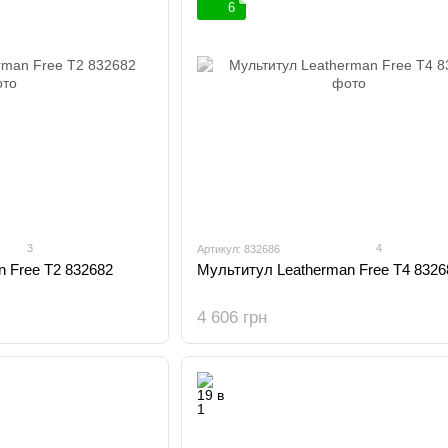
6
3
4
Артикул: 832686
 Free T2 832682
Мультитул Leatherman Free T4 8326
4 606 грн