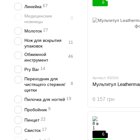
6
67
Линейка
Медицинские
0
ножницы
27
Молоток
Нож для вскрытия
11
упаковок
Обжимной
46
инструмент
14
Pry Bar
Артикул: 832310
Переходник для
8
Мультитул Leatherman
чистящего стержня/
щетки
19
6 157 грн
Пилочка для ногтей
9
Пробойник
22
Пинцет
17
Свисток
6
0