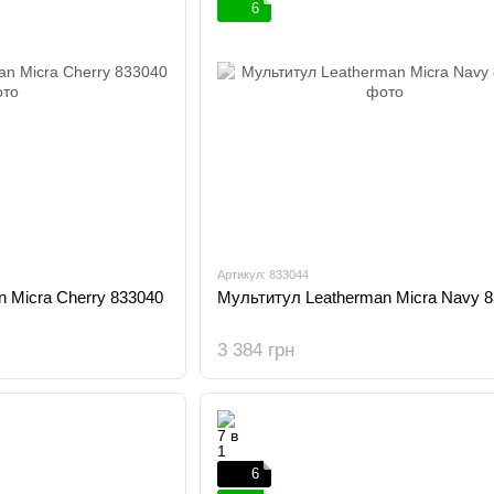
6
Артикул: 833044
 Micra Cherry 833040
Мультитул Leatherman Micra Navy 
3 384 грн
6