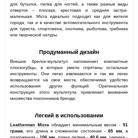
для бутылок, пилка для ногтей, а также разные виды
отверток – плоская, крестовая и средняя экстра-
маленькая. Micra идеально подходит как для жителя
города, так и в качестве вспомогательного инструмента
для туриста, спортсмена, охотника, рыболова, грибника
или творческой натуры.
Продуманный дизайн
Внешне брелок-мультитул напоминает компактные
плоскогубцы, в которых умело спрятаны остальные
инструменты. Они легко извлекаются и так же легко
возвращаются на свои места, обеспечивая удобство
использования других функций. Оригинальная
конструкция этого мультитула привлекает внимание
множества поклонников бренда.
Легкий в использовании
Leatherman Micra
обладает минимальным весом -
51
грама
, его длина в сложенном состоянии -
65 мм
, в
разложеном -
106 мм
, длина лезвия -
40.6 мм,
ширина -