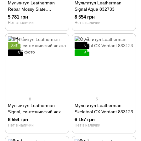
Мультитул Leatherman
Мультитул Leatherman
Rebar Mossy Slate,
Signal Aqua 832733
нейлоновый чехол 833315
5 781 грн
8 554 грн
Нет в наличии
Нет в наличии
Хит
6
6
6
8
5
Мультитул Leatherman
Мультитул Leatherman
Signal, синтетический чехол
Skeletool CX Verdant 833123
832265
8 554 грн
6 157 грн
Нет в наличии
Нет в наличии