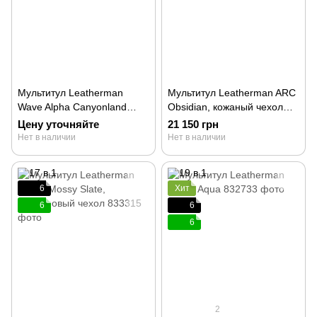
Мультитул Leatherman
Мультитул Leatherman ARC
Wave Alpha Canyonland
Obsidian, кожаный чехол
833336
833207
Цену уточняйте
21 150 грн
Нет в наличии
Нет в наличии
6
Хит
6
6
6
2