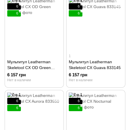
6
6
6
6
1
Мультитул Leatherman
Мультитул Leatherman
Skeletool CX OD Green
Skeletool CX Guava 833145
833139
6 157 грн
6 157 грн
Нет в наличии
Нет в наличии
6
6
6
6