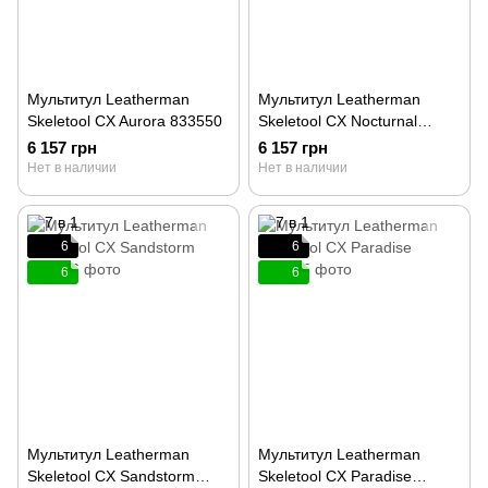
Мультитул Leatherman
Мультитул Leatherman
Skeletool CX Aurora 833550
Skeletool CX Nocturnal
833542
6 157 грн
6 157 грн
Нет в наличии
Нет в наличии
6
6
6
6
Мультитул Leatherman
Мультитул Leatherman
Skeletool CX Sandstorm
Skeletool CX Paradise