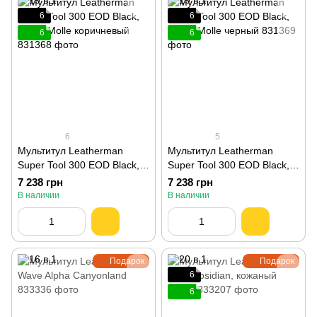
6
6
6
6
6
5
Мультитул Leatherman
Мультитул Leatherman
Super Tool 300 EOD Black,
Super Tool 300 EOD Black,
чехол Molle коричневый
чехол Molle черный 831369
7 238 грн
7 238 грн
831368
В наличии
В наличии
Подарок
Подарок
6
6