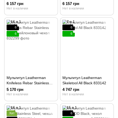
833546
833135
6 157 грн
6 157 грн
Нет в наличии
Нет в наличии
6
6
6
6
Мультитул Leatherman
Мультитул Leatherman
Knifeless Rebar Stainless
Skeletool All Black 833142
Steel, нейлоновый чехол
5 170 грн
4 747 грн
832299
Нет в наличии
Нет в наличии
Хит
6