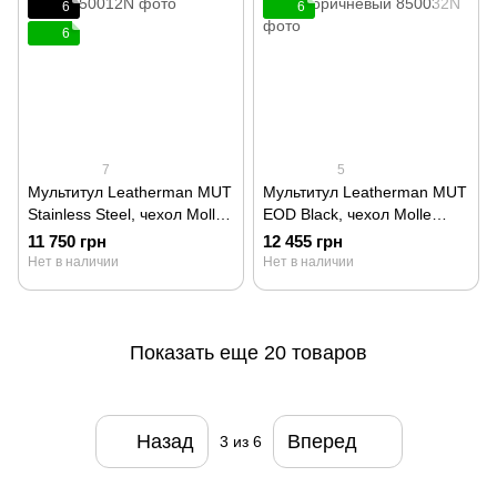
6
6
6
7
5
Мультитул Leatherman MUT
Мультитул Leatherman MUT
Stainless Steel, чехол Molle
EOD Black, чехол Molle
850012N
коричневый 850032N
11 750 грн
12 455 грн
Нет в наличии
Нет в наличии
Показать еще 20 товаров
Назад
Вперед
3
из 6