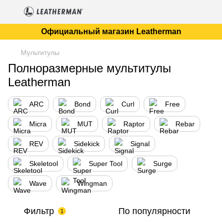
Официальный магазин Leatherman
Мультитулы
Полноразмерные мультитулы
Leatherman
ARC
Bond
Curl
Free
Micra
MUT
Raptor
Rebar
REV
Sidekick
Signal
Skeletool
Super Tool
Surge
Wave
Wingman
Фильтр
По популярности
1