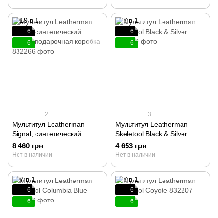
6
6
6
6
2
3
Мультитул Leatherman
Мультитул Leatherman
Signal, синтетический
Skeletool Black & Silver
чехол, подарочная коробка
832629
8 460 грн
4 653 грн
832266
Нет в наличии
Нет в наличии
6
6
6
6