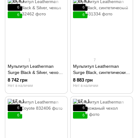
6
6
6
6
1
7
Мультитул Leatherman
Мультитул Leatherman
Surge Black & Silver, чехол
Surge Black, синтетический
Molle 832462
чехол 831334
8 742 грн
8 883 грн
Нет в наличии
Нет в наличии
6
6
6
6