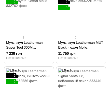
6
6
6
3
5
Мультитул Leatherman
Мультитул Leatherman MUT
Super Tool 300M
Black, чехол Molle
Black/Coyote, чехол Molle
коричневый 850022N
7 238 грн
11 750 грн
832762
Нет в наличии
Нет в наличии
6
6