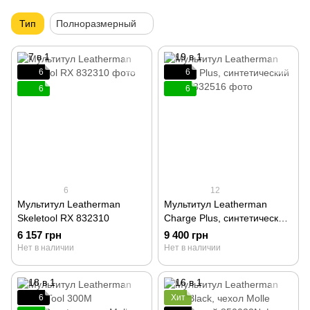
Тип
Полноразмерный
6
6
6
6
6
12
Мультитул Leatherman
Мультитул Leatherman
Skeletool RX 832310
Charge Plus, синтетический
чехол 832516
6 157 грн
9 400 грн
Нет в наличии
Нет в наличии
6
Хит