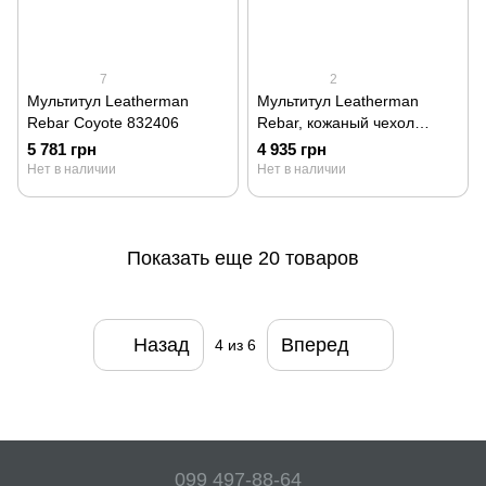
7
2
Мультитул Leatherman
Мультитул Leatherman
Rebar Coyote 832406
Rebar, кожаный чехол
831560
5 781 грн
4 935 грн
Нет в наличии
Нет в наличии
Показать еще 20 товаров
Назад
Вперед
4
из 6
099 497-88-64