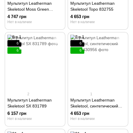
Мультитул Leatherman
Мультитул Leatherman
Skeletool Moss Green
Skeletool Topo 832755
832208
4 747 грн
4 653 грн
Нет в наличии
Нет в наличии
6
6
6
6
2
1
Мультитул Leatherman
Мультитул Leatherman
Skeletool SX 831789
Skeletool, синтетический
чехол 830956
6 157 грн
4 653 грн
Нет в наличии
Нет в наличии