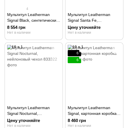
4
Мультитул Leatherman
Мультитул Leatherman
Signal Black, синтетический
Signal Santa Fe,
чехол 832586
нейлоновый чехол 833446
8 554 грн
Цену уточняйте
Нет в наличии
Нет в наличии
6
6
Мультитул Leatherman
Мультитул Leatherman
Signal Nocturnal,
Signal, картонная коробка
нейлоновый чехол 833322
832259
Цену уточняйте
8 460 грн
Нет в наличии
Нет в наличии