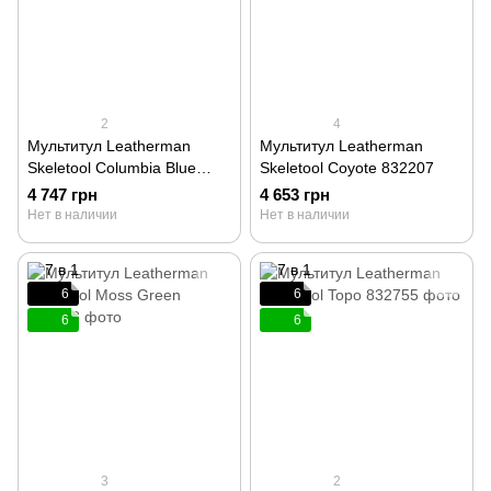
2
4
Мультитул Leatherman
Мультитул Leatherman
Skeletool Columbia Blue
Skeletool Coyote 832207
832209
4 747 грн
4 653 грн
Нет в наличии
Нет в наличии
6
6
6
6
3
2