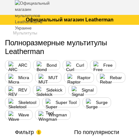
Официальный магазин Leatherman
Мультитулы
Полноразмерные мультитулы
Leatherman
ARC
Bond
Curl
Free
Micra
MUT
Raptor
Rebar
REV
Sidekick
Signal
Skeletool
Super Tool
Surge
Wave
Wingman
Фильтр
По популярности
1