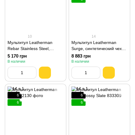
10
14
Мультитул Leatherman
Мультитул Leatherman
Rebar Stainless Steel,
Surge, синтетический чехол
синтетический чехол
830165
5 170 грн
8 883 грн
831557
В наличии
В наличии
6
6
6
6