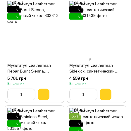
6
6
6
6
9
Мультитул Leatherman
Мультитул Leatherman
Rebar Burnt Sienna,
Sidekick, синтетический
нейлоновый чехол 833313
чехол 831439
5 781 грн
4 559 грн
В наличии
В наличии
6
Хит
6
6
6