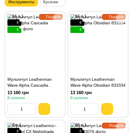
Инструменты
Кусачки
Подарок
Подарок
6
6
6
6
Мультитул Leatherman
Мультитул Leatherman
Wave Alpha Cascadia
Wave Alpha Obsidian 833334
833401
13 160 грн
13 160 грн
В наличии
В наличии
Подарок
6
6