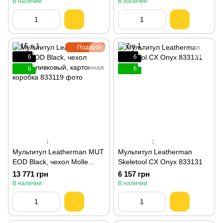
В наличии
В наличии
Подарок
6
6
6
6
1
1
Мультитул Leatherman MUT
Мультитул Leatherman
EOD Black, чехол Molle
Skeletool CX Onyx 833131
оливковый, картонная
13 771 грн
6 157 грн
коробка 833119
В наличии
В наличии