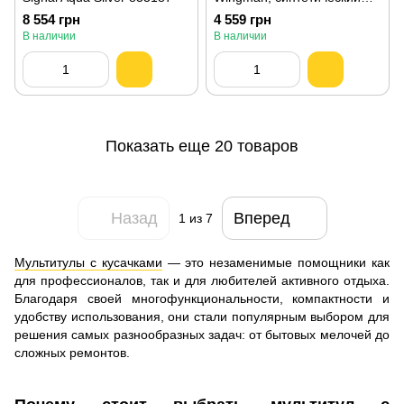
чехол 832523
8 554 грн
4 559 грн
В наличии
В наличии
Показать еще 20 товаров
Назад
Вперед
1
из 7
Мультитулы с кусачками
— это незаменимые помощники как
для профессионалов, так и для любителей активного отдыха.
Благодаря своей многофункциональности, компактности и
удобству использования, они стали популярным выбором для
решения самых разнообразных задач: от бытовых мелочей до
сложных ремонтов.