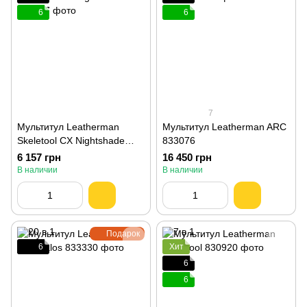
6
6
7
Мультитул Leatherman
Мультитул Leatherman ARC
Skeletool CX Nightshade
833076
833127
6 157 грн
16 450 грн
В наличии
В наличии
Подарок
6
Хит
6
6