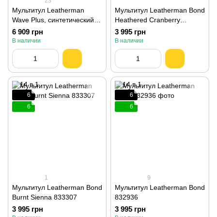
23
Мультитул Leatherman
Мультитул Leatherman Bond
Wave Plus, синтетический
Heathered Cranberry
чехол 832524
833311
6 909 грн
3 995 грн
В наличии
В наличии
6
6
6
6
1
9
Мультитул Leatherman Bond
Мультитул Leatherman Bond
Burnt Sienna 833307
832936
3 995 грн
3 995 грн