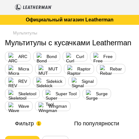
Официальный магазин Leatherman
Мультитулы
Мультитулы с кусачками Leatherman
ARC
Bond
Curl
Free
Micra
MUT
Raptor
Rebar
REV
Sidekick
Signal
Skeletool
Super Tool
Surge
Wave
Wingman
Фильтр
По популярности
1