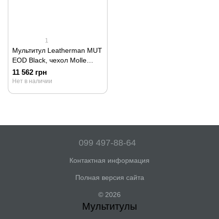
1
Мультитул Leatherman MUT
EOD Black, чехол Molle
черный 850132N
11 562 грн
Нет в наличии
099 497-88-64
Контактная информация
Полная версия сайта
© 2026
Мультитулы