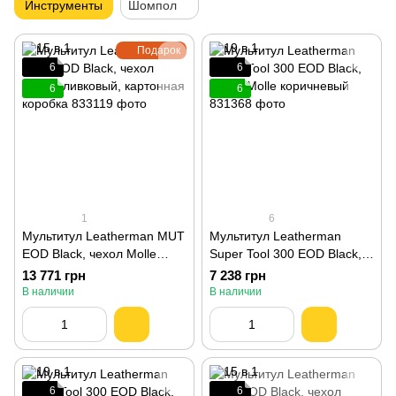
Инструменты
Шомпол
Подарок
6
6
6
6
1
6
Мультитул Leatherman MUT
Мультитул Leatherman
EOD Black, чехол Molle
Super Tool 300 EOD Black,
оливковый, картонная
чехол Molle коричневый
13 771 грн
7 238 грн
коробка 833119
831368
В наличии
В наличии
6
6