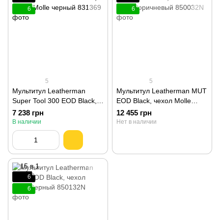
6
6
5
5
Мультитул Leatherman
Мультитул Leatherman MUT
Super Tool 300 EOD Black,
EOD Black, чехол Molle
чехол Molle черный 831369
коричневый 850032N
7 238 грн
12 455 грн
В наличии
Нет в наличии
6
6