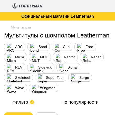
Официальный магазин Leatherman
Мультитулы
Мультитулы с шомполом Leatherman
ARC
Bond
Curl
Free
Micra
MUT
Raptor
Rebar
REV
Sidekick
Signal
Skeletool
Super Tool
Surge
Wave
Wingman
Фильтр
По популярности
1