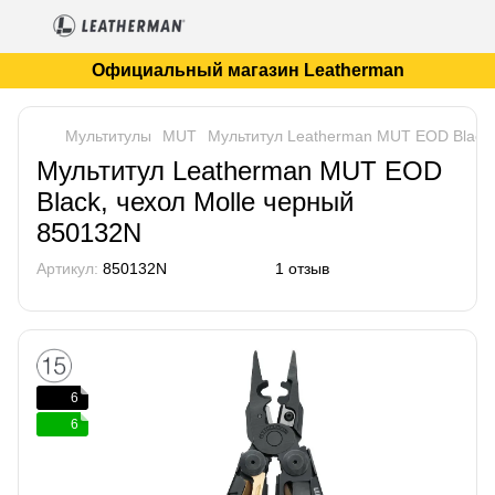
Официальный магазин Leatherman
Мультитулы
MUT
Мультитул Leatherman MUT EOD Black,
Мультитул Leatherman MUT EOD
Black, чехол Molle черный
850132N
Артикул:
850132N
1 отзыв
6
6