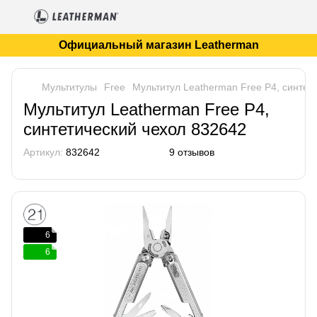
Официальный магазин Leatherman
Мультитулы
Free
Мультитул Leatherman Free P4, синтет
Мультитул Leatherman Free P4,
синтетический чехол 832642
Артикул:
832642
9 отзывов
6
6