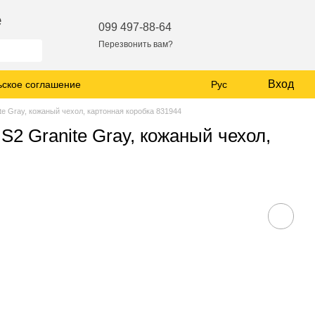
е
099 497-88-64
Перезвонить вам?
Вход
ьское соглашение
Рус
te Gray, кожаный чехол, картонная коробка 831944
S2 Granite Gray, кожаный чехол,