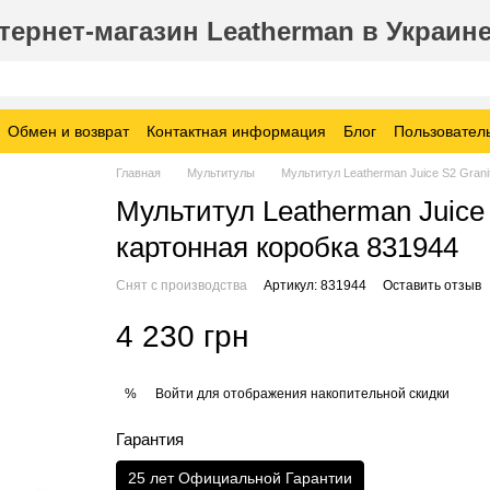
ернет-магазин Leatherman в Украин
Обмен и возврат
Контактная информация
Блог
Пользовател
Главная
Мультитулы
Мультитул Leatherman Juice S2 Grani
Мультитул Leatherman Juice 
картонная коробка 831944
Снят с производства
Артикул: 831944
Оставить отзыв
4 230 грн
Войти
для отображения накопительной скидки
%
Гарантия
25 лет Официальной Гарантии