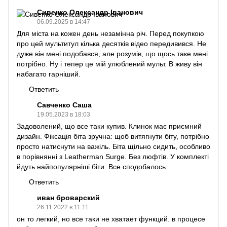
Сивенко Олександр Іванович
06.09.2025 в 14:47
Для міста на кожен день незамінна річ. Перед покупкою
про цей мультитул кілька десятків відео передивився. Не
дуже він мені подобався, але розумів, що щось таке мені
потрібно. Ну і тепер це мій улюблений мульт. В живу він
набагато гарніший.
Ответить
Савченко Саша
19.05.2023 в 18:03
Задоволений, що все таки купив. Клинок має приємний
дизайн. Фіксація біта зручна: щоб витягнути біту, потрібно
просто натиснути на важіль. Біта щільно сидить, особливо
в порівнянні з Leatherman Surge. Без люфтів. У комплекті
йдуть найпопулярніші біти. Все сподобалось
Ответить
иван броварский
26.11.2022 в 11:11
он то легкий, но все таки не хватает функций. в процесе