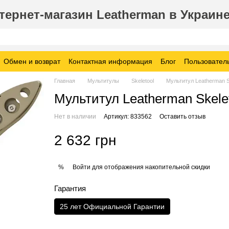
ернет-магазин Leatherman в Украин
Обмен и возврат
Контактная информация
Блог
Пользовател
Главная
Мультитулы
Skeletool
Мультитул Leatherman S
Мультитул Leatherman Skele
Нет в наличии
Артикул: 833562
Оставить отзыв
2 632 грн
Войти
для отображения накопительной скидки
%
Гарантия
25 лет Официальной Гарантии