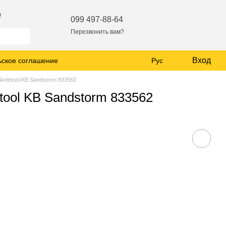
е
099 497-88-64
Перезвонить вам?
Вход
ьское соглашение
Рус
keletool KB Sandstorm 833562
tool KB Sandstorm 833562