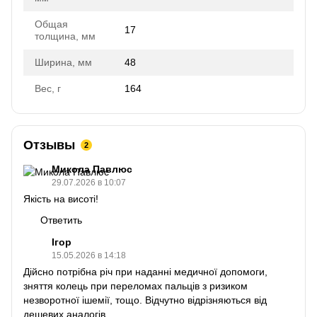
Общая
17
толщина, мм
Ширина, мм
48
Вес, г
164
Отзывы
2
Микола Павлюс
29.07.2026 в 10:07
Якість на висоті!
Ответить
Ігор
15.05.2026 в 14:18
Дійсно потрібна річ при наданні медичної допомоги,
зняття колець при переломах пальців з ризиком
незворотної ішемії, тощо. Відчутно відрізняються від
дешевих аналогів.