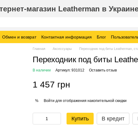
ернет-магазин Leatherman в Украин
Обмен и возврат
Контактная информация
Блог
Пользовател
Главная
Аксессуары
Переходник под биты Leatherman, ст
Переходник под биты Leathe
В наличии
Артикул: 931012
Оставить отзыв
1 457 грн
Войти
для отображения накопительной скидки
%
Купить
В кредит