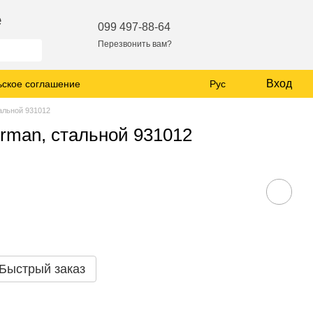
е
099 497-88-64
Перезвонить вам?
Вход
ьское соглашение
Рус
альной 931012
rman, стальной 931012
Быстрый заказ