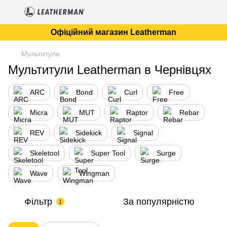
Офіційний магазин Leatherman
Мультитули
Мультитули Leatherman в Чернівцях
ARC
Bond
Curl
Free
Micra
MUT
Raptor
Rebar
REV
Sidekick
Signal
Skeletool
Super Tool
Surge
Wave
Wingman
Фільтр
За популярністю
1