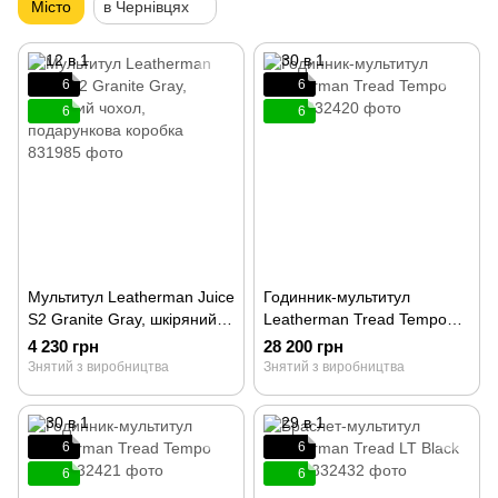
Місто
в Чернівцях
6
6
6
6
Мультитул Leatherman Juice
Годинник-мультитул
S2 Granite Gray, шкіряний
Leatherman Tread Tempo
чохол, подарункова коробка
Black 832420
4 230 грн
28 200 грн
831985
Знятий з виробництва
Знятий з виробництва
6
6
6
6