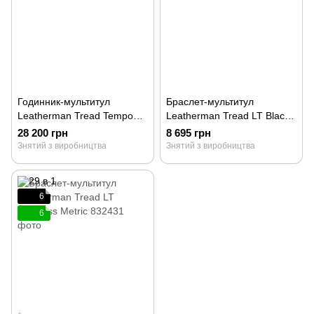
Годинник-мультитул
Браслет-мультитул
Leatherman Tread Tempo
Leatherman Tread LT Black
Steel 832421
Metric 832432
28 200 грн
8 695 грн
Знятий з виробництва
Знятий з виробництва
6
6