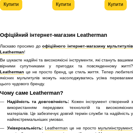
Купити
Купити
Купити
Офіційний інтернет-магазин Leatherman
Ласкаво просимо до
офіційного інтернет-магазину мультитулі
Leatherman
!
Ви шукаєте надійні та високоякісні інструменти, які стануть вашими
вірними супутниками у пригодах та повсякденному житті?
Leatherman
це не просто бренд, це стиль життя. Тепер любителі
якісних мультитулів можуть насолоджуватись усіма перевагами
цього чудового бренду.
Чому саме Leatherman?
Надійність та довговічність:
Кожен інструмент створений з
використанням передових технологій та високоякісних
матеріалів. Це забезпечує довгий термін служби та надійність у
найекстремальніших умовах.
Універсальність:
Leatherman
це не просто
мультиінструмент