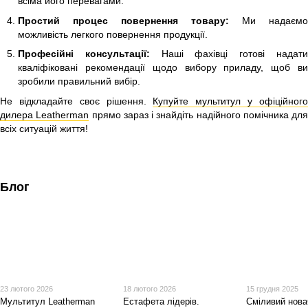
всіма його перевагами.
Простий процес повернення товару:
Ми надаємо
можливість легкого повернення продукції.
Професійні консультації:
Наші фахівці готові надат
кваліфіковані рекомендації щодо вибору приладу, щоб ви
зробили правильний вибір.
Не відкладайте своє рішення.
Купуйте мультитул у офіційног
дилера Leatherman
прямо зараз і знайдіть надійного помічника для
всіх ситуацій життя!
Блог
23 лютого 2026
18 лютого 2026
15 грудня 2025
Мультитул Leatherman
Естафета лідерів.
Сміливий нова