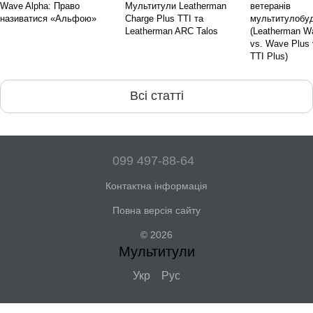
Wave Alpha: Право
Мультитули Leatherman
ветеранів
називатися «Альфою»
Charge Plus TTI та
мультитулобу
Leatherman ARC Talos
(Leatherman W
vs. Wave Plus 
TTI Plus)
Всі статті
099 497-88-64
Контактна інформація
Повна версія сайту
© 2026
Мультитули
Укр
Рус