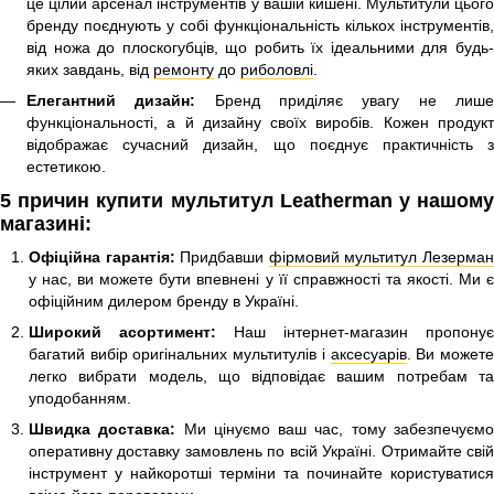
це цілий арсенал інструментів у вашій кишені. Мультитули цього
бренду поєднують у собі функціональність кількох інструментів,
від ножа до плоскогубців, що робить їх ідеальними для будь-
яких завдань, від
ремонту
до
риболовлі
.
Елегантний дизайн:
Бренд приділяє увагу не лиш
функціональності, а й дизайну своїх виробів. Кожен продукт
відображає сучасний дизайн, що поєднує практичність з
естетикою.
5 причин купити мультитул Leatherman у нашому
магазині:
Офіційна гарантія:
Придбавши
фірмовий мультитул Лезерма
у нас, ви можете бути впевнені у її справжності та якості. Ми є
офіційним дилером бренду в Україні.
Широкий асортимент:
Наш інтернет-магазин пропонує
багатий вибір оригінальних мультитулів і
аксесуарів
. Ви может
легко вибрати модель, що відповідає вашим потребам та
уподобанням.
Швидка доставка:
Ми цінуємо ваш час, тому забезпечуєм
оперативну доставку замовлень по всій Україні. Отримайте свій
інструмент у найкоротші терміни та починайте користуватися