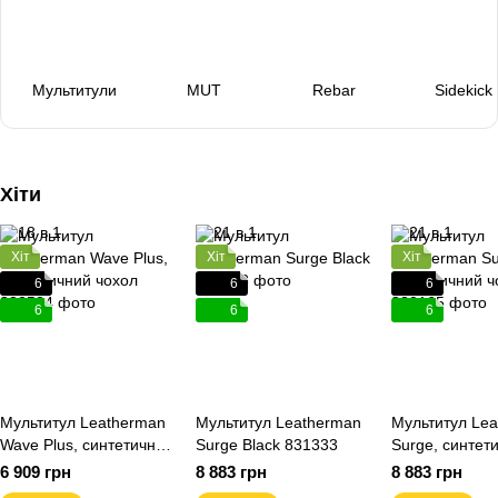
Мультитули
MUT
Rebar
Sidekick
Хіти
Хіт
Хіт
Хіт
6
6
6
6
6
6
Мультитул Leatherman
Мультитул Leatherman
Мультитул Le
Wave Plus, синтетичний
Surge Black 831333
Surge, синтет
чохол 832524
чохол 830165
6 909 грн
8 883 грн
8 883 грн