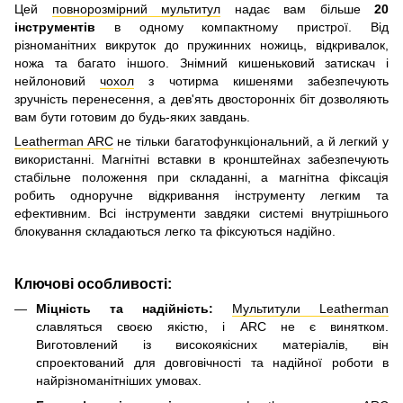
Цей
повнорозмірний мультитул
надає вам більше
20
інструментів
в одному компактному пристрої. Від
різноманітних викруток до пружинних ножиць, відкривалок,
ножа та багато іншого. Знімний кишеньковий затискач і
нейлоновий
чохол
з чотирма кишенями забезпечують
зручність перенесення, а дев'ять двосторонніх біт дозволяють
вам бути готовим до будь-яких завдань.
Leatherman ARC
не тільки багатофункціональний, а й легкий у
використанні. Магнітні вставки в кронштейнах забезпечують
стабільне положення при складанні, а магнітна фіксація
робить одноручне відкривання інструменту легким та
ефективним. Всі інструменти завдяки системі внутрішнього
блокування складаються легко та фіксуються надійно.
Ключові особливості:
Міцність та надійність:
Мультитули Leatherman
славляться своєю якістю, і ARC не є винятком.
Виготовлений із високоякісних матеріалів, він
спроектований для довговічності та надійної роботи в
найрізноманітніших умовах.