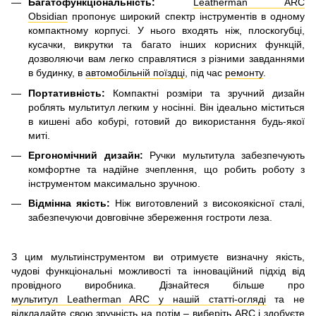
Багатофункціональність:
Leatherman ARC
Obsidian
пропонує широкий спектр інструментів в одному
компактному корпусі. У нього входять ніж, плоскогубці,
кусачки, викрутки та багато інших корисних функцій,
дозволяючи вам легко справлятися з різними завданнями
в будинку, в
автомобільній поїздці
, під час
ремонту
.
Портативність:
Компактні розміри та зручний дизайн
роблять мультитул легким у носінні. Він ідеально міститься
в кишені або кобурі, готовий до використання будь-якої
миті.
Ергономічний дизайн:
Ручки мультитула забезпечують
комфортне та надійне зчеплення, що робить роботу з
інструментом максимально зручною.
Відмінна якість:
Ніж виготовлений з високоякісної сталі,
забезпечуючи довговічне збереження гостроти леза.
З цим мультиінструментом ви отримуєте визначну якість,
чудові функціональні можливості та інноваційний підхід від
провідного виробника. Дізнайтеся більше про
мультитул Leatherman ARC у нашій статті-огляді
та не
відкладайте свою зручність на потім – виберіть ARC і здобуєте