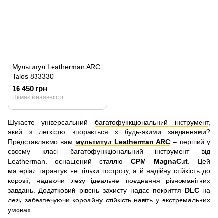
Мультитул Leatherman ARC
Talos 833330
16 450 грн
Немає в наявності
Шукаєте універсальний
багатофункціональний інструмент
,
який з легкістю впорається з будь-якими завданнями?
Представляємо вам
мультитул Leatherman ARC
– перший у
своєму класі багатофункціональний інструмент від
Leatherman
, оснащений сталлю
CPM MagnaCut
. Цей
матеріал гарантує не тільки гостроту, а й надійну стійкість до
корозії, надаючи лезу ідеальне поєднання різноманітних
завдань. Додатковий рівень захисту надає покриття
DLC
на
лезі
,
забезпечуючи корозійну стійкість навіть у екстремальних
умовах.