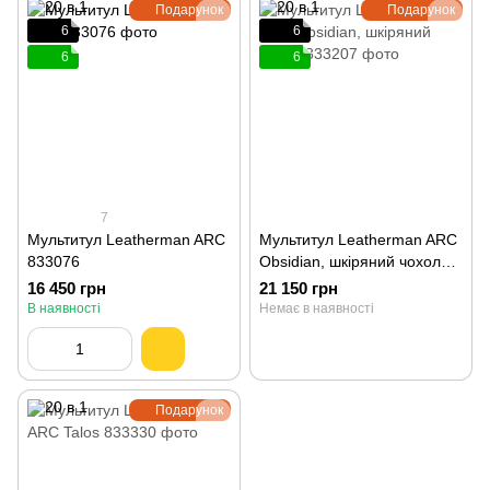
Подарунок
Подарунок
6
6
6
6
7
Мультитул Leatherman ARC
Мультитул Leatherman ARC
833076
Obsidian, шкіряний чохол
833207
16 450 грн
21 150 грн
В наявності
Немає в наявності
Подарунок