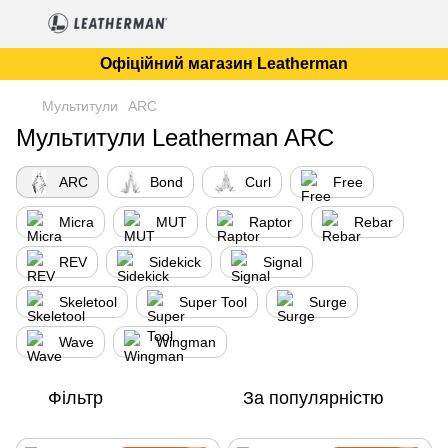
Офіційний магазин Leatherman
Мультитули
ARC
Мультитули Leatherman ARC
ARC
Bond
Curl
Free
Micra
MUT
Raptor
Rebar
REV
Sidekick
Signal
Skeletool
Super Tool
Surge
Wave
Wingman
Фільтр
За популярністю