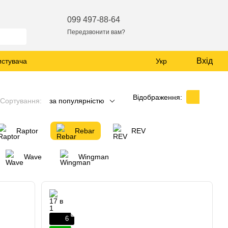
099 497-88-64
Передзвонити вам?
Вхід
истувача
Укр
Відображення:
Сортування:
за популярністю
Raptor
Rebar
REV
Wave
Wingman
6