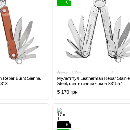
6
10
Артикул: 831557
 Rebar Burnt Sienna,
Мультитул Leatherman Rebar Stainle
3313
Steel, синтетичний чохол 831557
5 170 грн
6