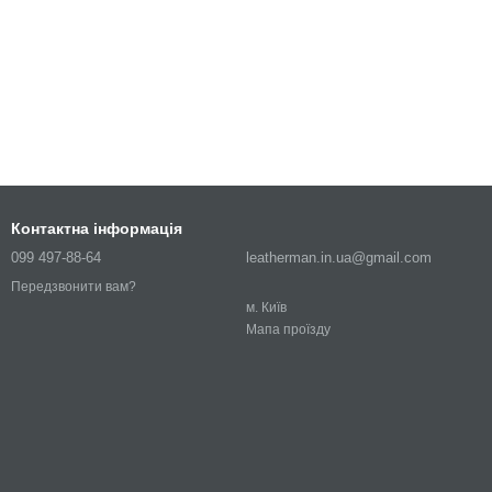
Контактна інформація
099 497-88-64
leatherman.in.ua@gmail.com
Передзвонити вам?
м. Київ
Мапа проїзду