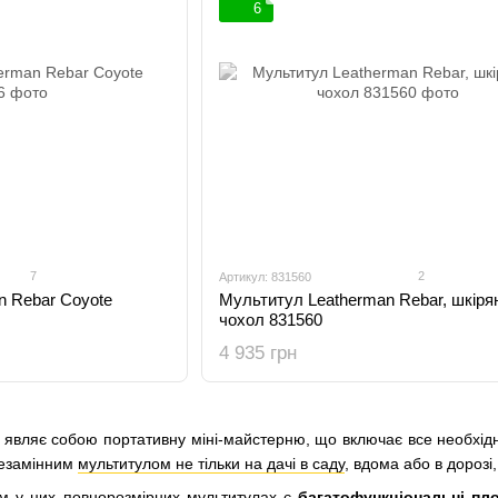
6
7
2
Артикул: 831560
n Rebar Coyote
Мультитул Leatherman Rebar, шкіря
чохол 831560
4 935 грн
являє собою портативну міні-майстерню, що включає все необхідне
незамінним
мультитулом не тільки на дачі в саду
, вдома або в дорозі,
ом у цих
повнорозмірних мультитулах
є
багатофункціональні пло