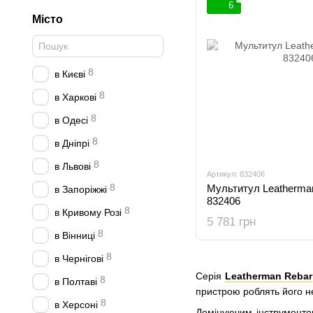
6
Місто
8
в Києві
8
в Харкові
8
в Одесі
8
в Дніпрі
8
в Львові
Артикул: 832406
8
Мультитул Leatherma
в Запоріжжі
832406
8
в Кривому Розі
5 781 грн
8
в Вінниці
8
в Чернігові
Серія
Leatherman Rebar
8
в Полтаві
пристрою роблять його 
8
в Херсоні
Домінуючим інструмент