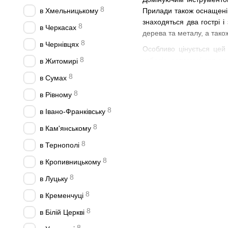
8
в Хмельницькому
Прилади також оснащені
знаходяться два гострі і
8
в Черкасах
дерева та металу, а тако
8
в Чернівцях
Особливо цінується це
8
кабелів, затискачі для 
в Житомирі
відремонтувати настільну
8
в Сумах
Інструменти
Leatherman
8
в Рівному
універсальності та міцнос
8
в Івано-Франківську
Головні інструменти мож
спрощує підготовку до ро
8
в Кам'янському
Завдяки
компактним роз
8
в Тернополі
в кишені, так що він завж
8
в Кропивницькому
8
в Луцьку
8
в Кременчуці
8
в Білій Церкві
8