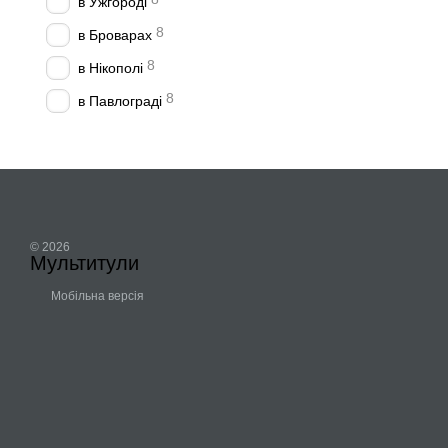
в Ужгороді
8
в Броварах
8
в Нікополі
8
в Павлограді
© 2026
Мультитули
Мобільна версія