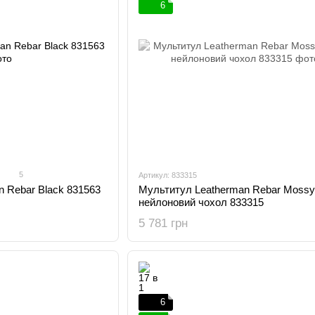
6
5
Артикул: 833315
 Rebar Black 831563
Мультитул Leatherman Rebar Mossy 
нейлоновий чохол 833315
5 781 грн
6