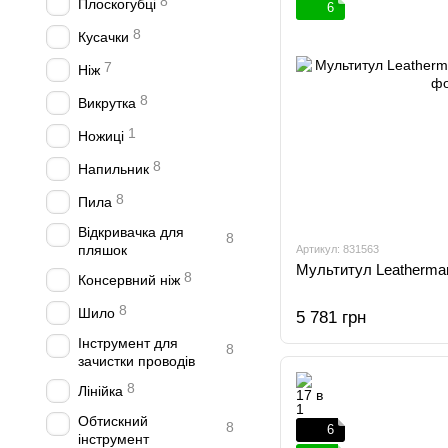
8
Плоскогубці
6
8
Кусачки
7
Ніж
8
Викрутка
1
Ножиці
8
Напильник
8
Пила
Відкривачка для
8
пляшок
Артикул: 831563
Мультитул Leatherman
8
Консервний ніж
8
Шило
5 781 грн
Інструмент для
8
зачистки проводів
8
Лінійка
Обтискний
8
6
інструмент