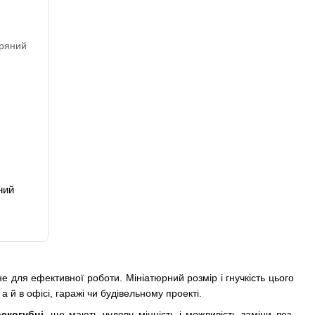
ний
 для ефективної роботи. Мініатюрний розмір і гнучкість цього
 а й в офісі, гаражі чи будівельному проекті.
скогубці
, що мають чудову міцність і можливість заміни лез.