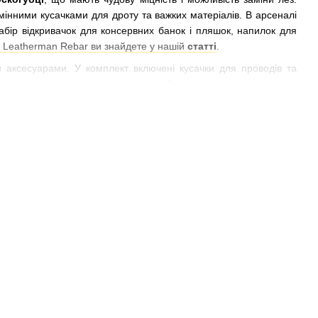
ними кусачками для дроту та важких матеріалів. В арсеналі
 набір відкривачок для консервних банок і пляшок, напилок для
в Leatherman Rebar ви знайдете у нашій
статті
.
 аксесуарами. У комплект включені кусачки для проводів та
о допомогою можна легко усунути проблеми з електропроводкою,
довговічність та надійність. Завдяки ідеальному поєднанню
анічного зношування, корозії та окислення.
и дозволяють
легко відкривати прилади однією рукою
, що
я зберігання не тільки в робочій сумці або рюкзаку, але і прямо