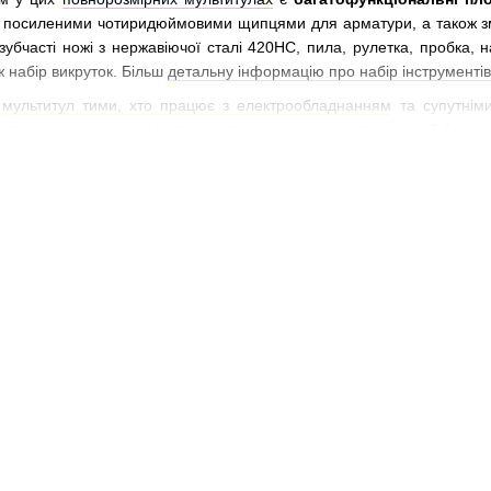
 посиленими чотиридюймовими щипцями для арматури, а також змін
 зубчасті ножі з нержавіючої сталі 420HC, пила, рулетка, пробка,
ж набір викруток. Більш
детальну інформацію про набір інструменті
й
мультитул тими, хто працює з електрообладнанням
та супутніми
електричних роз'ємів та інструменти для очищення проводів. З йог
 лампу або будь-який інший електропристрій.
виготовлені з
високоміцної сталі 420HC
, що гарантує їхню 
ті, а також
чохлу Лезерман
- цей прилад надійно захищений від мех
уть бути активовані без розкриття
мультитула
. Спеціальні виїмк
боти. Вбудований тримач для біт збільшує функціональність.
мірам і малій вазі
,
багатофункціональний інструмент
підходить дл
ди буде під рукою.