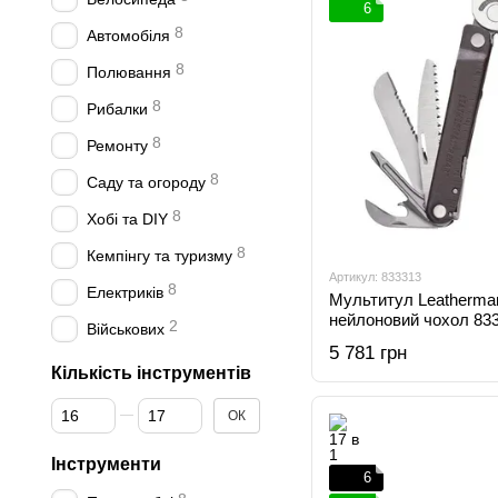
6
8
Автомобіля
8
Полювання
8
Рибалки
8
Ремонту
8
Саду та огороду
8
Хобі та DIY
8
Кемпінгу та туризму
Артикул: 833313
8
Електриків
Мультитул Leatherman
нейлоновий чохол 83
2
Військових
5 781 грн
Кількість інструментів
Від Кількість інструментів
До Кількість інструментів
ОК
Інструменти
6