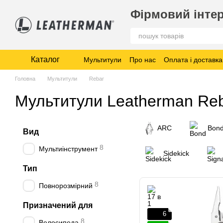
Перейти до основного контенту
Фірмовий інтер
Каталог
Мультитули
Про нас
Оплата і доставка
Головна
Мультитули
Rebar
Мультитули Leatherman Re
ARC
Bon
Вид
8
Мультиінструмент
Sidekick
Тип
8
Повнорозмірний
Призначений для
6
8
Велосипеда