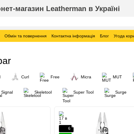
нет-магазин Leatherman в Україні
Обмін та повернення
Контактна інформація
Блог
Угода кор
bar
d
Curl
Free
Micra
MUT
Signal
Skeletool
Super Tool
Surge
6