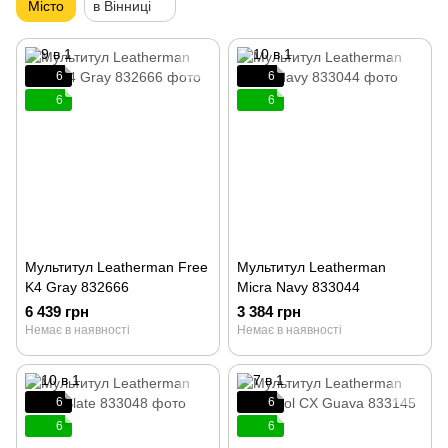
Місто
в Вінниці
6
6
6
6
Мультитул Leatherman Free
Мультитул Leatherman
K4 Gray 832666
Micra Navy 833044
6 439 грн
3 384 грн
Немає в наявності
Немає в наявності
6
6
6
6