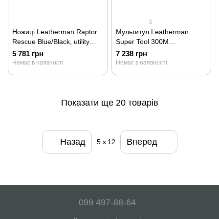
3
Ножиці Leatherman Raptor
Мультитул Leatherman
Rescue Blue/Black, utility
Super Tool 300M
чохол 833064
Black/Coyote, чохол Molle
5 781 грн
7 238 грн
832762
Немає в наявності
Немає в наявності
Показати ще 20 товарів
Назад
Вперед
5
з 12
099 497-88-64