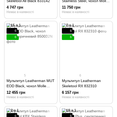
Skeletool All Black 833142
Stainless Steel, чохол Molle
850012N
4 747 грн
11 750 грн
Немає в наявності
Немає в наявності
6
6
6
6
5
6
Мультитул Leatherman MUT
Мультитул Leatherman
EOD Black, чохол Molle
Skeletool RX 832310
коричневий 850032N
12 455 грн
6 157 грн
Немає в наявності
Немає в наявності
6
6