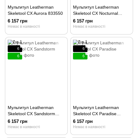
Мультитул Leatherman
Мультитул Leatherman
Skeletool CX Aurora 833550
Skeletool CX Nocturnal
833542
6 157 грн
6 157 грн
Немає в наявності
Немає в наявності
6
6
6
6
Мультитул Leatherman
Мультитул Leatherman
Skeletool CX Sandstorm
Skeletool CX Paradise
833546
833135
6 157 грн
6 157 грн
Немає в наявності
Немає в наявності