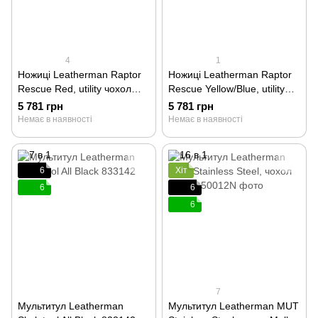
4
1
Ножиці Leatherman Raptor
Ножиці Leatherman Raptor
Rescue Red, utility чохол
Rescue Yellow/Blue, utility
832337
чохол 833070
5 781 грн
5 781 грн
Немає в наявності
Немає в наявності
6
Хіт
6
6
6
7
Мультитул Leatherman
Мультитул Leatherman MUT