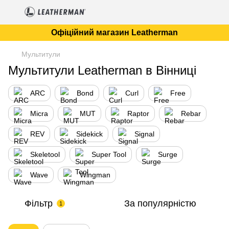
Офіційний магазин Leatherman
Мультитули
Мультитули Leatherman в Вінниці
ARC
Bond
Curl
Free
Micra
MUT
Raptor
Rebar
REV
Sidekick
Signal
Skeletool
Super Tool
Surge
Wave
Wingman
Фільтр
За популярністю
1