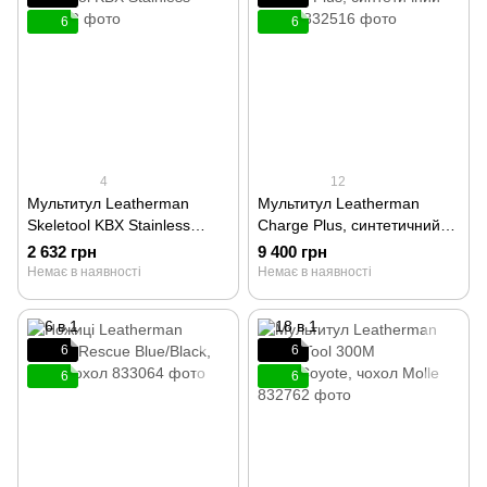
6
6
4
12
Мультитул Leatherman
Мультитул Leatherman
Skeletool KBX Stainless
Charge Plus, синтетичний
832382
чохол 832516
2 632 грн
9 400 грн
Немає в наявності
Немає в наявності
6
6
6
6