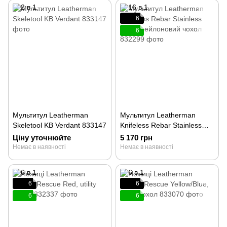
6
6
Мультитул Leatherman
Мультитул Leatherman
Skeletool KB Verdant 833147
Knifeless Rebar Stainless
Steel, нейлоновий чохол
Ціну уточнюйте
5 170 грн
832299
Немає в наявності
Немає в наявності
6
6
6
6