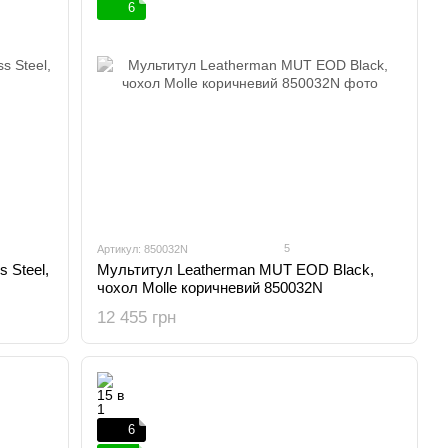
6
5
Артикул: 850032N
 Steel,
Мультитул Leatherman MUT EOD Black,
чохол Molle коричневий 850032N
12 455 грн
6