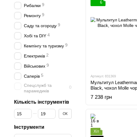
6
9
Рибалки
9
Ремонту
9
Саду та огороду
4
Хобі та DIY
9
Кемпінгу та туризму
2
Електриків
9
Військових
5
Саперів
Артикул: 831369
Мультитул Leatherman
Спецслужб та
0
Black, чохол Molle чо
парамедиків
7 238 грн
Кількість інструментів
Від Кількість інструментів
До Кількість інструментів
ОК
Інструменти
Хіт