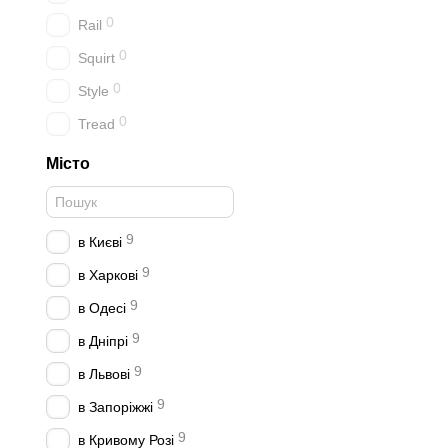
0
Rail
0
Squirt
0
Style
0
Tread
Місто
9
в Києві
9
в Харкові
9
в Одесі
9
в Дніпрі
9
в Львові
9
в Запоріжжі
9
в Кривому Розі