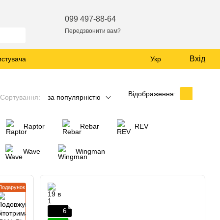
099 497-88-64
Передзвонити вам?
Вхід
истувача
Укр
Відображення:
Сортування:
за популярністю
Raptor
Rebar
REV
Wave
Wingman
Подарунок
6