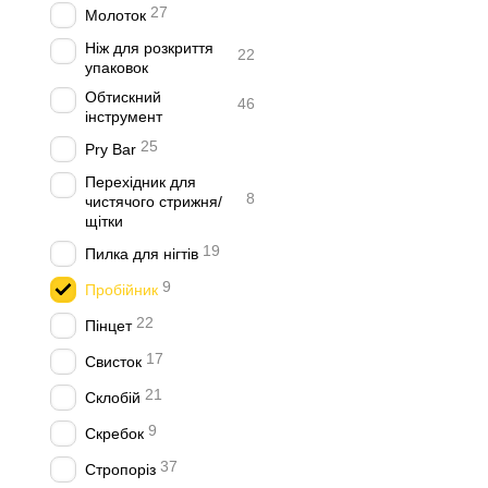
27
Молоток
Ніж для розкриття
22
упаковок
Обтискний
46
інструмент
25
Pry Bar
Перехідник для
8
чистячого стрижня/
щітки
19
Пилка для нігтів
9
Пробійник
22
Пінцет
17
Свисток
21
Склобій
9
Скребок
37
Стропоріз