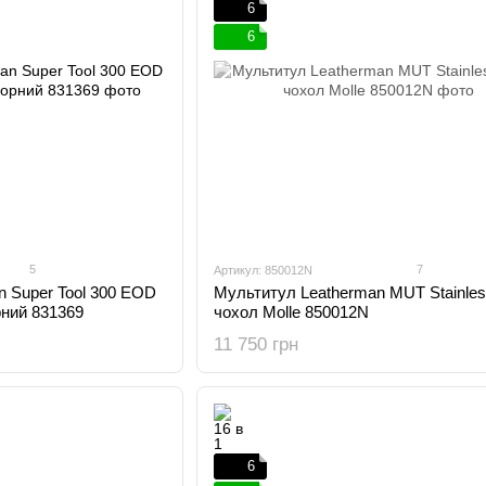
6
6
5
7
Артикул: 850012N
 Super Tool 300 EOD
Мультитул Leatherman MUT Stainless
рний 831369
чохол Molle 850012N
11 750 грн
6