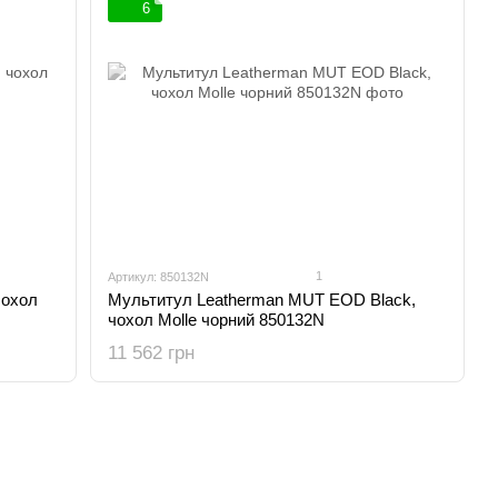
6
1
Артикул: 850132N
чохол
Мультитул Leatherman MUT EOD Black,
чохол Molle чорний 850132N
11 562 грн