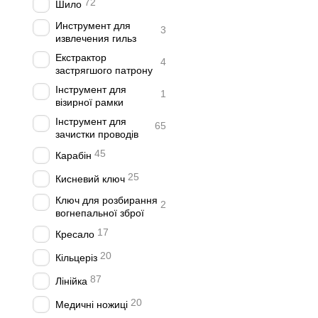
72
Шило
Инструмент для
3
извлечения гильз
Екстрактор
4
застрягшого патрону
Інструмент для
1
візирної рамки
Інструмент для
65
зачистки проводів
45
Карабін
25
Кисневий ключ
Ключ для розбирання
2
вогнепальної зброї
17
Кресало
20
Кільцеріз
87
Лінійка
20
Медичні ножиці