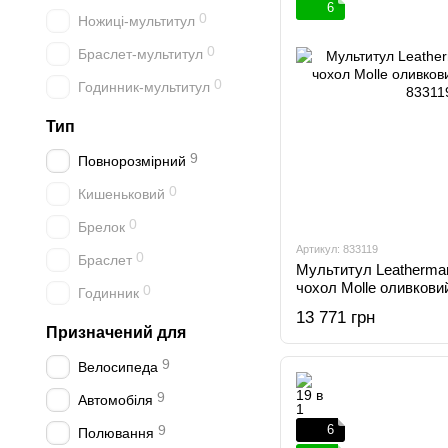
6
0
Ножиці-мультитул
0
Браслет-мультитул
0
Годинник-мультитул
Тип
9
Повнорозмірний
0
Кишеньковий
0
Брелок
Артикул: 833119
0
Браслет
Мультитул Leatherma
чохол Molle оливкови
0
Годинник
833119
13 771 грн
Призначений для
9
Велосипеда
9
Автомобіля
9
6
Полювання