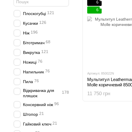
6
6
121
Плоскогубці
126
Кусачки
196
Ніж
68
Бітотримач
121
Викрутка
76
Ножиці
76
Напильник
Артикул: 850022N
Мультитул Leatherma
76
Пила
Molle коричневий 850
Відкривачка для
178
11 750 грн
пляшок
96
Консервний ніж
21
Штопор
21
Гайковий ключ