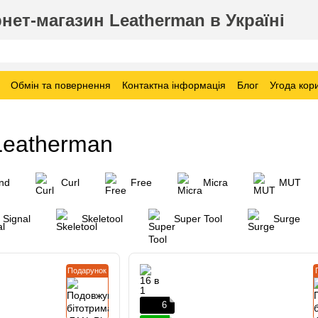
нет-магазин Leatherman в Україні
Обмін та повернення
Контактна інформація
Блог
Угода кор
Leatherman
nd
Curl
Free
Micra
MUT
Signal
Skeletool
Super Tool
Surge
Подарунок
6