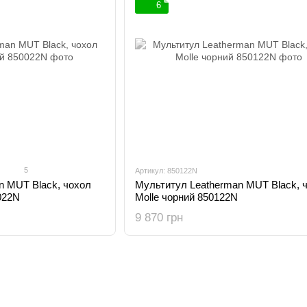
6
5
Артикул: 850122N
n MUT Black, чохол
Мультитул Leatherman MUT Black, 
022N
Molle чорний 850122N
9 870 грн