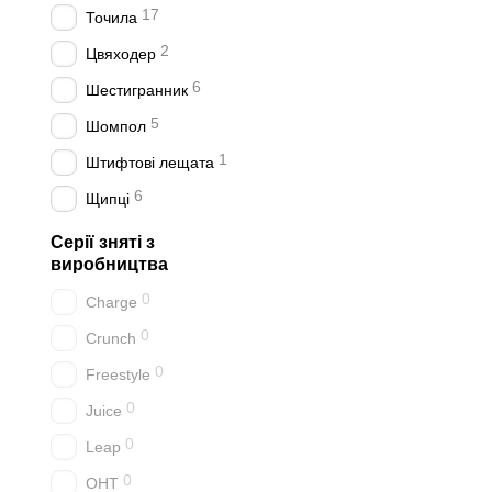
17
Точила
2
Цвяходер
6
Шестигранник
5
Шомпол
1
Штифтові лещата
6
Щипці
Серії зняті з
виробництва
0
Charge
0
Crunch
0
Freestyle
0
Juice
0
Leap
0
OHT