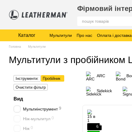
Перейти до основного контенту
Фірмовий інтер
Каталог
Мультитули
Про нас
Оплата і доставка
Головна
Мультитули
Мультитули з пробійником 
ARC
Bo
Інструменти:
Пробійник
Очистити фільтр
Sidekick
Вид
9
Мультиінструмент
0
Ніж-мультитул
6
0
Ніж