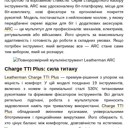
гостротою та корозійною стійкістю. Окрім стандартного набору
інструментів, ARC має удосконалену біт-платформу, місце для
біт-комплекту, нові фіксатори та ергономічне покриття
рукоятей. Модель постачається з нейлоновим чохлом, у якому
передбачені окремі відсіки для біт і додаткових аксесуарів.
ARC
— це мультитул для професіоналів: механіків, електриків,
рятувальників або військових. Його цінують за максимальну
адаптивність і готовність до роботи в складних умовах. Якщо
потрібен інструмент, який витримає все — ARC стане саме
тим вибором, який не розчарує.
Charge TTI Plus: сила титану
Leatherman Charge TTI Plus
— преміум-рішення з упором на
міцність і комфорт. У цій моделі поєднано 19 інструментів,
включно з ножем із преміальної сталі S30V, титановими
рукоятками та фірмовим фіксатором інструментів. Всі деталі
ретельно підігнані, робота з мультитулом приносить
задоволення навіть при тривалому використанні.
Charge TTI
Plus
обладнаний змінними кусачками, універсальними
бітотримачем і прецизійними викрутками. Його обирають ті,
хто цінує баланс між комфортом, довговічністю та естетикою.