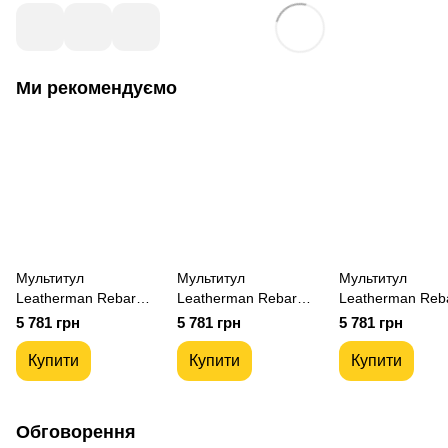
Ми рекомендуємо
Мультитул
Мультитул
Мультитул
Leatherman Rebar
Leatherman Rebar
Leatherman Reb
Black 831563
Burnt Sienna,
Heathered Cranb
5 781 грн
5 781 грн
5 781 грн
нейлоновий чохол
833317
833313
Купити
Купити
Купити
Обговорення