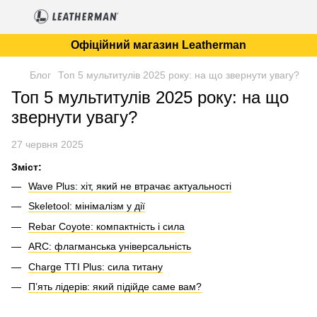
Офіційний магазин Leatherman
Блог
Топ 5 мультитулів 2025 року: на що звернути увагу?
Топ 5 мультитулів 2025 року: на що
звернути увагу?
27 червня 2025
Зміст:
Wave Plus: хіт, який не втрачає актуальності
Skeletool: мінімалізм у дії
Rebar Coyote: компактність і сила
ARC: флагманська універсальність
Charge TTI Plus: сила титану
П’ять лідерів: який підійде саме вам?