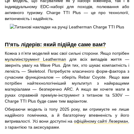
Це модель, що пасуватиме як у наборі інженера, так і в
індивідуальному EDC-наборі для походів, полювання або
активного туризму. Charge TTI Plus — це про технології,
витонченість і надійність.
П’ять лідерів: який підійде саме вам?
Кожна з п’яти моделей має свої сильні сторони. Якщо потрібен
мультиінструмент Leatherman
для всіх випадків життя —
зверніть увагу на Wave Plus. Для тих, хто шукає компактність і
легкість — Skeletool. Потребуєте класичного форм-фактора з
сучасним функціоналом — оберіть Rebar Coyote. Якщо вам
потрібен найтехнологічніший мультитул з найкращими
матеріалами — безперечно ARC. А якщо ви хочете мати в
руках справжній преміум-інструмент з титаном та S30V —
Charge TTI Plus буде саме тим варіантом.
Обираючи модель із топу 2025 року, ви отримуєте не лише
надійного помічника, а й багаторічну впевненість у його
витривалості. Усі вони доступні на
офіційному сайті Лезерман
,
з гарантією та аксесуарами.