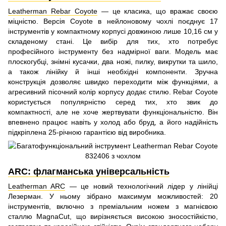
Leatherman Rebar Coyote
— це класика, що вражає своєю
міцністю. Версія Coyote в нейлоновому чохлі поєднує 17
інструментів у компактному корпусі довжиною лише 10,16 см у
складеному стані. Це вибір для тих, хто потребує
професійного інструменту без надмірної ваги. Модель має
плоскогубці, знімні кусачки, два ножі, пилку, викрутки та шило,
а також лінійку й інші необхідні компоненти. Зручна
конструкція дозволяє швидко переходити між функціями, а
агресивний пісочний колір корпусу додає стилю. Rebar Coyote
користується популярністю серед тих, хто звик до
компактності, але не хоче жертвувати функціональністю. Він
впевнено працює навіть у холод або бруд, а його надійність
підкріплена 25-річною гарантією від виробника.
ARC: флагманська універсальність
Leatherman ARC
— це новий технологічний лідер у лінійці
Лезерман. У ньому зібрано максимум можливостей: 20
інструментів, включно з преміальним ножем з магнієвою
сталлю MagnaCut, що вирізняється високою зносостійкістю,