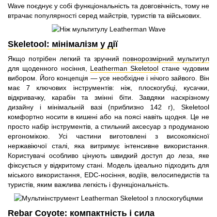
Wave поєднує у собі функціональність та довговічність, тому не
втрачає популярності серед майстрів, туристів та військових.
Skeletool: мінімалізм у дії
Якщо потрібен легкий та зручний
повнорозмірний мультитул
для щоденного носіння,
Leatherman Skeletool
стане чудовим
вибором. Його концепція — усе необхідне і нічого зайвого. Він
має 7 ключових інструментів: ніж, плоскогубці, кусачки,
відкривачку, карабін та змінні біти. Завдяки наскрізному
дизайну і мінімальній вазі (приблизно 142 г), Skeletool
комфортно носити в кишені або на поясі навіть щодня. Це не
просто набір інструментів, а стильний аксесуар з продуманою
ергономікою. Усі частини виготовлені з високоякісної
нержавіючої сталі, яка витримує інтенсивне використання.
Користувачі особливо цінують швидкий доступ до леза, яке
фіксується у відкритому стані. Модель ідеально підходить для
міського використання, EDC-носіння, водіїв, велосипедистів та
туристів, яким важлива легкість і функціональність.
Rebar Coyote: компактність і сила