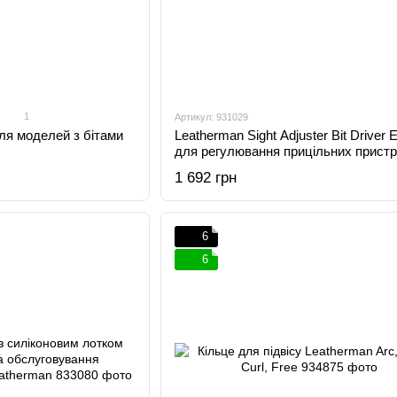
1
Артикул: 931029
ля моделей з бітами
Leatherman Sight Adjuster Bit Driver 
для регулювання прицільних пристр
931029
1 692 грн
6
6