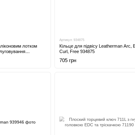
Артикул: 934875
иліконовим лотком
Кільце для підвісу Leatherman Arc, 
слуговування
Curl, Free 934875
eatherman 833080
705 грн