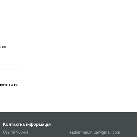
кою
казати всі
Контактна інформація
099 497-88-64
leatherman.in.ua@gmail.com