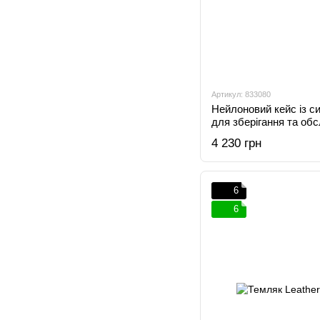
Артикул: 833080
Нейлоновий кейс із с
для зберігання та об
мультиінструментів L
4 230 грн
6
6