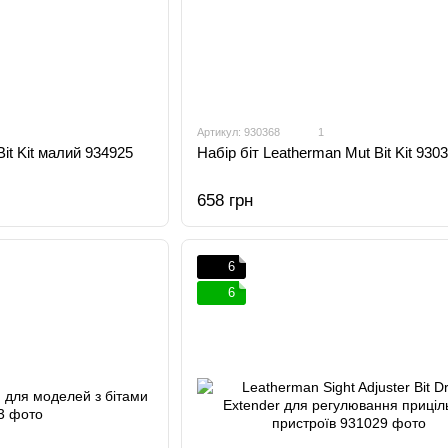
Артикул: 930368
1
Bit Kit малий 934925
Набір біт Leatherman Mut Bit Kit 930
658 грн
6
6