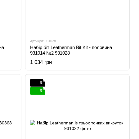
Артикул: 931028
на
Набір біт Leatherman Bit Kit - половина
931014 №2 931028
1 034 грн
6
6