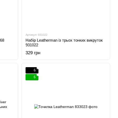
Артикул: 931022
Набір Leatherman із трьох тонких викруток
368
931022
329 грн
6
6