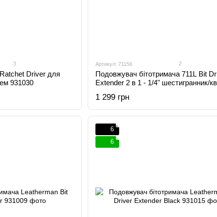
3
2
Артикул: 71156
Ratchet Driver для
Подовжувач бітотримача 711L Bit Dr
чем 931030
Extender 2 в 1 - 1/4" шестигранник/к
1 299 грн
6
6