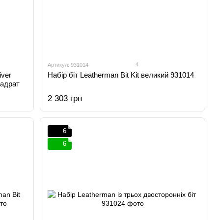
4
Артикул: 931014
iver
Набір біт Leatherman Bit Kit великий 931014
вадрат
2 303 грн
6
6