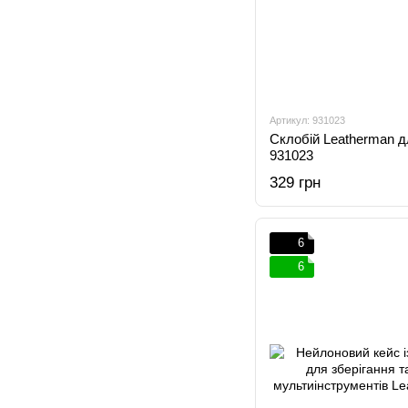
Артикул: 931023
Склобій Leatherman д
931023
329 грн
6
6