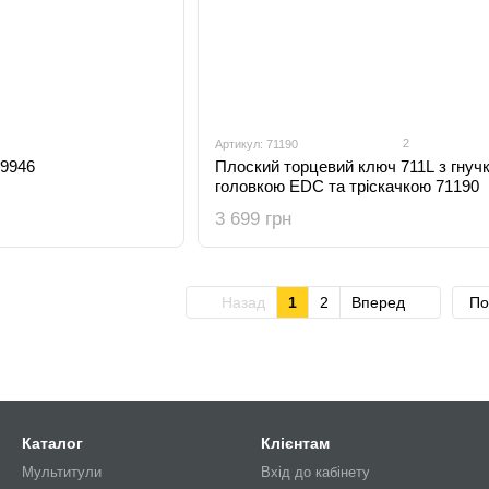
2
Артикул: 71190
39946
Плоский торцевий ключ 711L з гнуч
головкою EDC та тріскачкою 71190
3 699 грн
Назад
1
2
Вперед
По
Каталог
Клієнтам
Мультитули
Вхід до кабінету