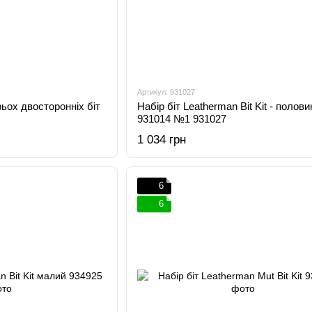
Артикул: 931027
рьох двосторонніх біт
Набір біт Leatherman Bit Kit - полови
931014 №1 931027
1 034 грн
6
6