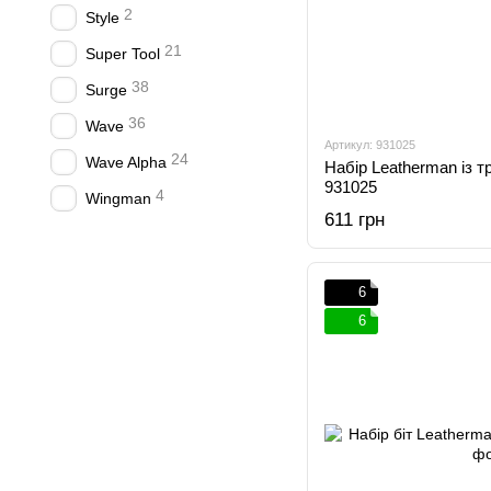
2
Style
21
Super Tool
38
Surge
36
Wave
Артикул: 931025
24
Wave Alpha
Набір Leatherman із т
931025
4
Wingman
611 грн
6
6