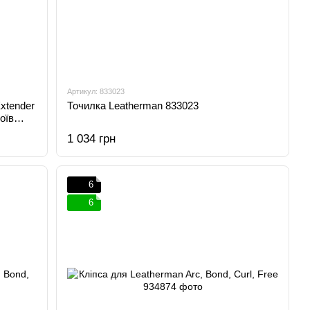
Артикул: 833023
Extender
Точилка Leatherman 833023
оїв
1 034 грн
6
6