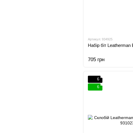
Артикул: 934925
Набір біт Leatherman 
705 грн
6
6