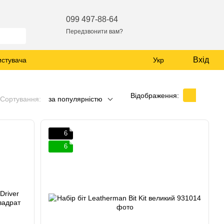
099 497-88-64
Передзвонити вам?
Вхід
истувача
Укр
Відображення:
Сортування:
за популярністю
6
6