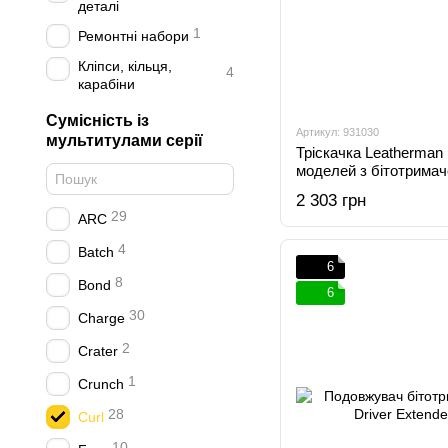
деталі
1
Ремонтні набори
Кліпси, кільця,
4
карабіни
Сумісність із
Артикул: 931030
мультитулами серії
Тріскачка Leatherman 
моделей з бітотрима
2 303 грн
29
ARC
4
Batch
6
8
Bond
6
30
Charge
2
Crater
1
Crunch
28
Curl
10