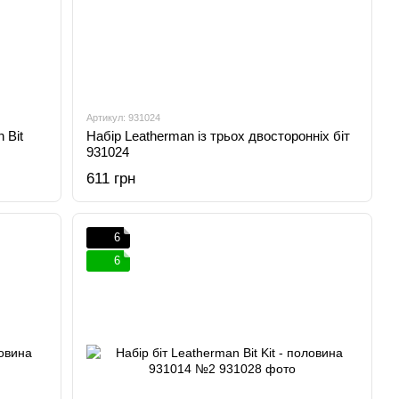
Артикул: 931024
 Bit
Набір Leatherman із трьох двосторонніх біт
931024
611 грн
6
6