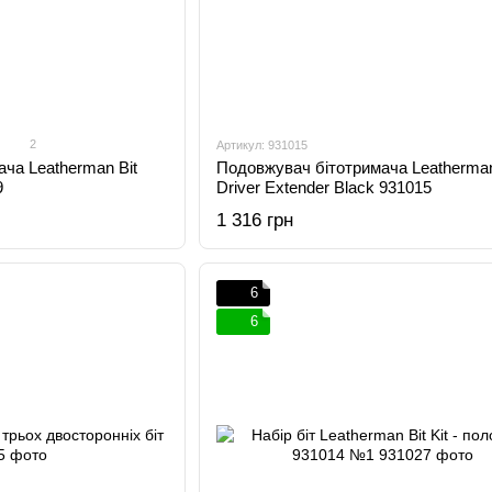
2
Артикул: 931015
ча Leatherman Bit
Подовжувач бітотримача Leatherman
9
Driver Extender Black 931015
1 316 грн
6
6