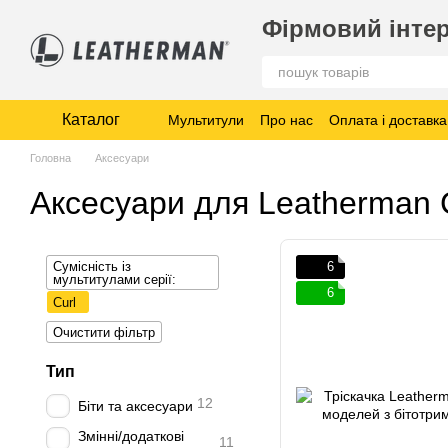
Перейти до основного контенту
Фірмовий інтер
Каталог
Мультитули
Про нас
Оплата і доставка
Головна
Аксесуари
Аксесуари для Leatherman 
Сумісність із
6
мультитулами серії:
6
Curl
Очистити фільтр
Тип
12
Біти та аксесуари
Змінні/додаткові
11