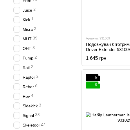
Free
2
Juice
1
Kick
2
Micra
39
MUT
Артикул: 931009
Подовжувач бітотрима
3
OHT
Driver Extender 93100
2
1 645 грн
Pump
2
Rail
2
Raptor
6
6
6
Rebar
4
Rev
3
Sidekick
38
Signal
27
Skeletool