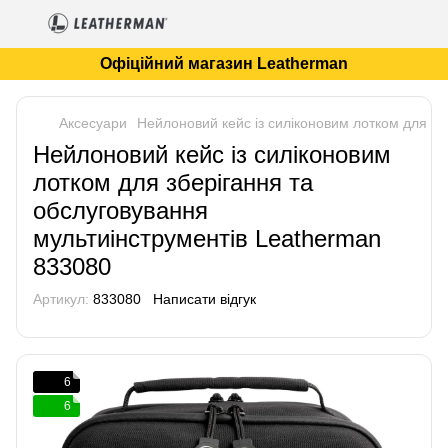
Офіційний магазин Leatherman
Аксесуари
Нейлоновий кейс із силіконовим лотком для зб
Нейлоновий кейс із силіконовим
лотком для зберігання та
обслуговування
мультиінструментів Leatherman
833080
Артикул:
833080
Написати відгук
6
6