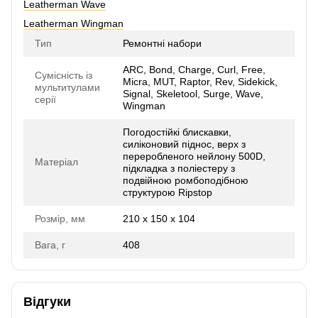
Leatherman Wave
Leatherman Wingman
Тип
Ремонтні набори
ARC, Bond, Charge, Curl, Free,
Сумісність із
Micra, MUT, Raptor, Rev, Sidekick,
мультитулами
Signal, Skeletool, Surge, Wave,
серії
Wingman
Погодостійкі блискавки,
силіконовий піднос, верх з
переробленого нейлону 500D,
Матеріал
підкладка з поліестеру з
подвійною ромбоподібною
структурою Ripstop
Розмір, мм
210 х 150 х 104
Вага, г
408
Відгуки