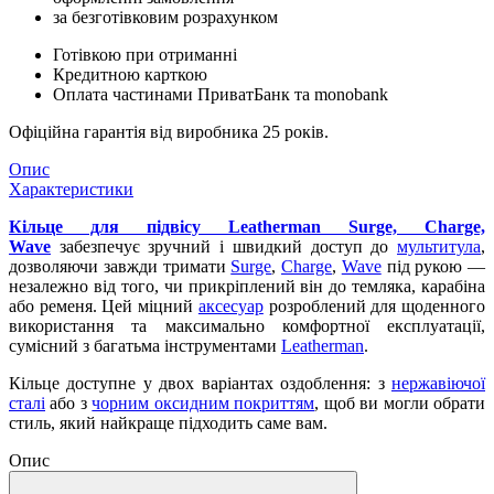
за безготівковим розрахунком
Готівкою при отриманні
Кредитною карткою
Оплата частинами ПриватБанк та monobank
Офіційна гарантія від виробника 25 років.
Опис
Характеристики
Кільце для підвісу Leatherman Surge, Charge,
Wave
забезпечує зручний і швидкий доступ до
мультитула
,
дозволяючи завжди тримати
Surge
,
Charge
,
Wave
під рукою —
незалежно від того, чи прикріплений він до темляка, карабіна
або ременя. Цей міцний
аксесуар
розроблений для щоденного
використання та максимально комфортної експлуатації,
сумісний з багатьма інструментами
Leatherman
.
Кільце доступне у двох варіантах оздоблення: з
нержавіючої
сталі
або з
чорним оксидним покриттям
, щоб ви могли обрати
стиль, який найкраще підходить саме вам.
Опис