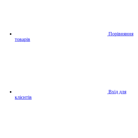
Порівняння
товарів
Вхід для
клієнтів