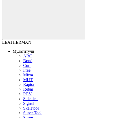
LEATHERMAN
Мультитули
ARC
Bond
Curl
Free
Micra
MUT
Raptor
Rebar
REV
Sidekick
Signal
Skeletool
Super Tool
Surge