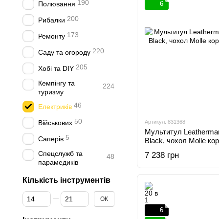
190
Полювання
6
200
Рибалки
173
Ремонту
220
Саду та огороду
205
Хобі та DIY
Кемпінгу та
224
туризму
46
Електриків
50
Військових
Артикул: 831368
Мультитул Leatherman
5
Саперів
Black, чохол Molle ко
Спецслужб та
7 238 грн
48
парамедиків
Кількість інструментів
Від Кількість інструментів
До Кількість інструментів
ОК
6