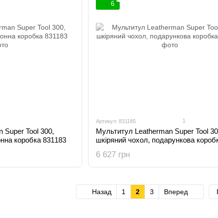
6
1
Артикул: 831185
 Super Tool 300,
Мультитул Leatherman Super Tool 30
онна коробка 831183
шкіряний чохол, подарункова короб
831185
6 627 грн
Назад
1
2
3
Вперед