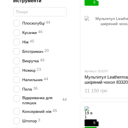
Інструменти
6
44
Плоскогубці
46
Кусачки
45
Ніж
20
Бітотримач
46
Викрутка
23
Ножиці
Артикул: 833207
Мультитул Leatherma
44
Напильник
шкіряний чохол 83320
36
Пила
21 150 грн
Відкривачка для
44
пляшок
45
Консервний ніж
3
Штопор
6