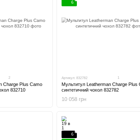
6
2
1
Артикул: 832782
n Charge Plus Camo
Мультитул Leatherman Charge Plus 
чохол 832710
синтетичний чохол 832782
10 058 грн
6