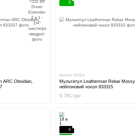
6
Артикул: 833315
n ARC Obsidian,
Мультитул Leatherman Rebar Mossy 
7
нейлоновий чохол 833315
5 781 грн
6