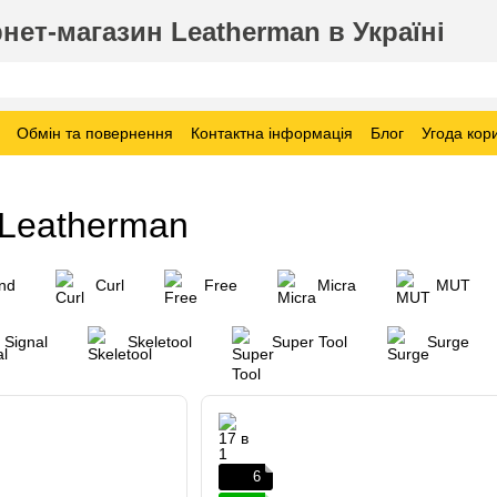
нет-магазин Leatherman в Україні
Обмін та повернення
Контактна інформація
Блог
Угода кор
 Leatherman
nd
Curl
Free
Micra
MUT
Signal
Skeletool
Super Tool
Surge
6