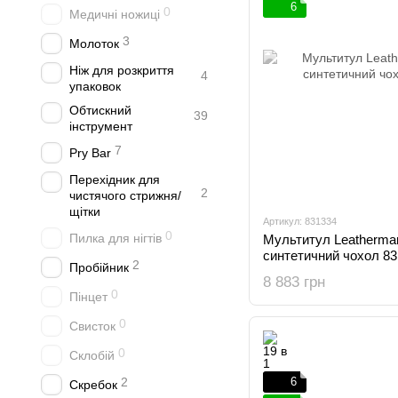
6
0
Медичні ножиці
3
Молоток
Ніж для розкриття
4
упаковок
Обтискний
39
інструмент
7
Pry Bar
Перехідник для
2
чистячого стрижня/
щітки
Артикул: 831334
0
Пилка для нігтів
Мультитул Leatherman
синтетичний чохол 8
2
Пробійник
8 883 грн
0
Пінцет
0
Свисток
0
Склобій
2
6
Скребок