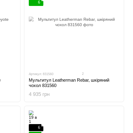
6
2
Артикул: 831560
e
Мультитул Leatherman Rebar, шкіряний
чохол 831560
4 935 грн
6