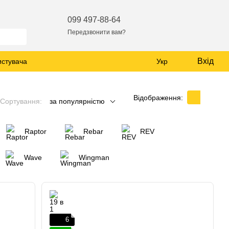
099 497-88-64
Передзвонити вам?
Вхід
истувача
Укр
Відображення:
Сортування:
за популярністю
Raptor
Rebar
REV
Wave
Wingman
6