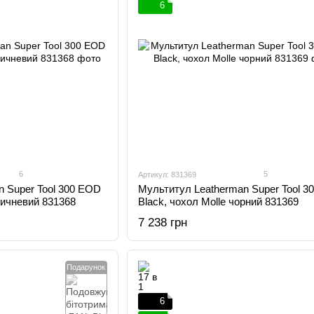
6
6
5
Артикул: 831369
 Super Tool 300 EOD
Мультитул Leatherman Super Tool 3
ричневий 831368
Black, чохол Molle чорний 831369
7 238 грн
Подарунок
6