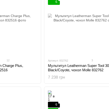
6
12
3
Артикул: 832762
 Charge Plus,
Мультитул Leatherman Super Tool 3
32516
Black/Coyote, чохол Molle 832762
7 238 грн
6