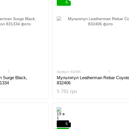
6
7
7
Артикул: 832406
 Surge Black,
Мультитул Leatherman Rebar Coyot
31334
832406
5 781 грн
6