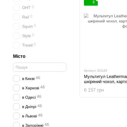
6
0
OHT
0
Rail
0
Squirt
0
Style
0
Tread
Місто
Артикул: 831183
Мультитул Leatherman
46
в Києві
шкіряний чохол, карт
46
в Харкові
6 157 грн
46
в Одесі
46
в Дніпрі
46
в Львові
46
в Запоріжжі