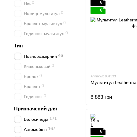
0
6
Ніж
6
0
Ножиці-мультитул
0
Браслет-мультитул
0
Годинник-мультитул
Тип
46
Повнорозмірний
0
Кишеньковий
0
Брелок
Артикул: 831333
Мультитул Leatherman
0
Браслет
0
Годинник
8 883 грн
Призначений для
171
Велосипеда
167
Автомобіля
6