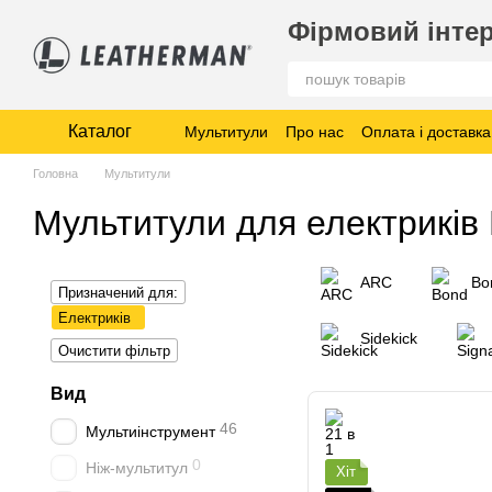
Перейти до основного контенту
Фірмовий інтер
Каталог
Мультитули
Про нас
Оплата і доставка
Головна
Мультитули
Мультитули для електриків
ARC
Bo
Призначений для:
Електриків
Sidekick
Очистити фільтр
Вид
46
Мультиінструмент
0
Ніж-мультитул
Хіт