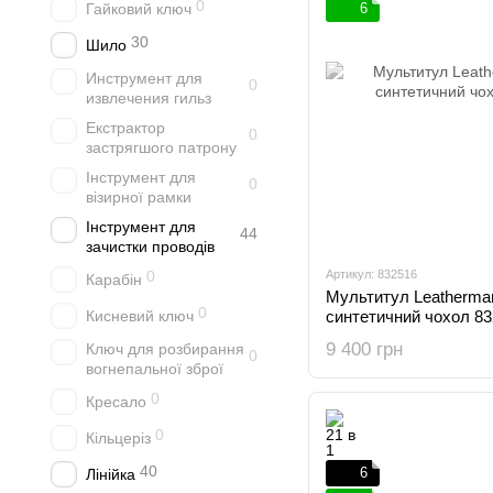
0
Гайковий ключ
6
30
Шило
Инструмент для
0
извлечения гильз
Екстрактор
0
застрягшого патрону
Інструмент для
0
візирної рамки
Інструмент для
44
зачистки проводів
0
Артикул: 832516
Карабін
Мультитул Leatherman
0
Кисневий ключ
синтетичний чохол 8
9 400 грн
Ключ для розбирання
0
вогнепальної зброї
0
Кресало
0
Кільцеріз
40
6
Лінійка