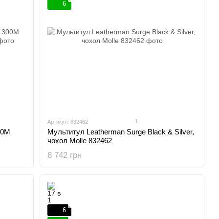
6
1
Артикул: 832462
00M
Мультитул Leatherman Surge Black & Silver,
чохол Molle 832462
8 742 грн
6