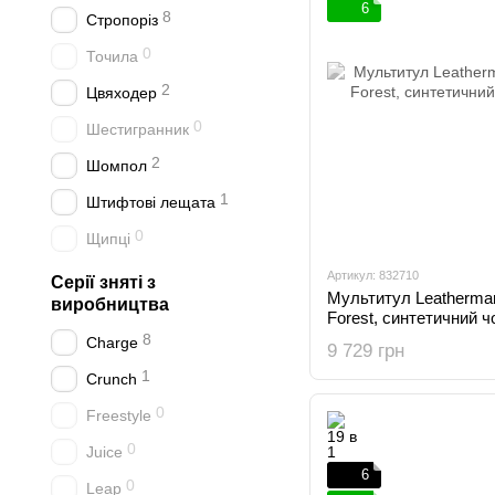
6
8
Стропоріз
0
Точила
2
Цвяходер
0
Шестигранник
2
Шомпол
1
Штифтові лещата
0
Щипці
Артикул: 832710
Серії зняті з
Мультитул Leatherma
виробництва
Forest, синтетичний 
8
Charge
9 729 грн
1
Crunch
0
Freestyle
0
Juice
6
0
Leap