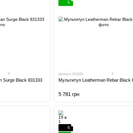
6
9
5
Артикул: 831563
 Surge Black 831333
Мультитул Leatherman Rebar Black 
5 781 грн
6