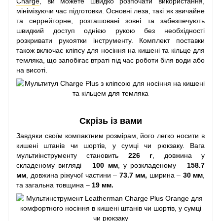
Charge
, ви можете швидко розпочати використання,
мінімізуючи час підготовки. Основні леза, такі як звичайне
та серрейторне, розташовані зовні та забезпечують
швидкий доступ однією рукою без необхідності
розкривати рукоятки інструменту. Комплект поставки
також включає кліпсу для носіння на кишені та кільце для
темляка, що запобігає втраті під час роботи біля води або
на висоті.
Скрізь із вами
Завдяки своїм компактним розмірам, його легко носити в
кишені штанів чи шортів, у сумці чи рюкзаку. Вага
мультиінструменту становить
226 г
, довжина у
складеному вигляді –
100 мм
, у розкладеному –
158.7
мм
, довжина ріжучої частини –
73.7 мм,
ширина –
30 мм
,
та загальна товщина –
19 мм.