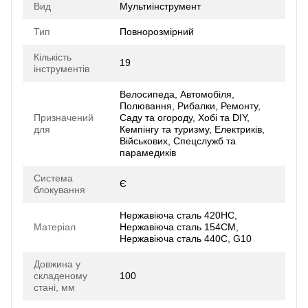
Вид
Мультиінструмент
Тип
Повнорозмірний
Кількість
19
інструментів
Велосипеда, Автомобіля,
Полювання, Рибалки, Ремонту,
Призначений
Саду та огороду, Хобі та DIY,
для
Кемпінгу та туризму, Електриків,
Військових, Спецслужб та
парамедиків
Система
Є
блокування
Нержавіюча сталь 420HC,
Матеріал
Нержавіюча сталь 154CM,
Нержавіюча сталь 440C, G10
Довжина у
складеному
100
стані, мм