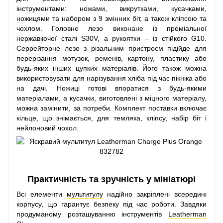
інструментами: ножами, викрутками, кусачками,
ножицями та набором з 9 змінних біт, а також кліпсою та
чохлом. Головне лезо виконане із преміальної
нержавіючої сталі S30V, а рукоятки – із стійкого G10.
Серрейторне лезо з різальним пристроєм підійде для
перерізання мотузок, ременів, картону, пластику або
будь-яких інших цупких матеріалів. Його також можна
використовувати для нарізування хліба під час пікніка або
на дачі. Ножиці готові впоратися з будь-якими
матеріалами, а кусачки, виготовлені з міцного матеріалу,
можна замінити, за потреби. Комплект поставки включає
кільце, що знімається, для темляка, кліпсу, набір біт і
нейлоновий чохол.
Практичність та зручність у мініатюрі
Всі елементи
мультитулу
надійно закріплені всередині
корпусу, що гарантує безпеку під час роботи. Завдяки
продуманому розташуванню інструментів
Leatherman