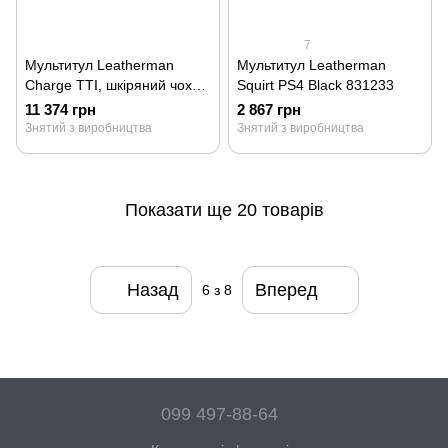
7
Мультитул Leatherman
Мультитул Leatherman
Charge TTI, шкіряний чохол
Squirt PS4 Black 831233
830735
11 374 грн
2 867 грн
Знятий з виробництва
Знятий з виробництва
Показати ще 20 товарів
Назад
Вперед
6
з 8
099 497-88-64