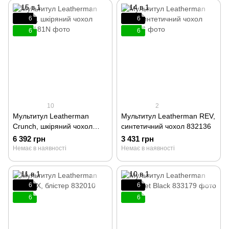
6
6
6
6
10
2
Мультитул Leatherman
Мультитул Leatherman REV,
Crunch, шкіряний чохол
синтетичний чохол 832136
68010181N
6 392 грн
3 431 грн
Немає в наявності
Немає в наявності
6
6
6
6