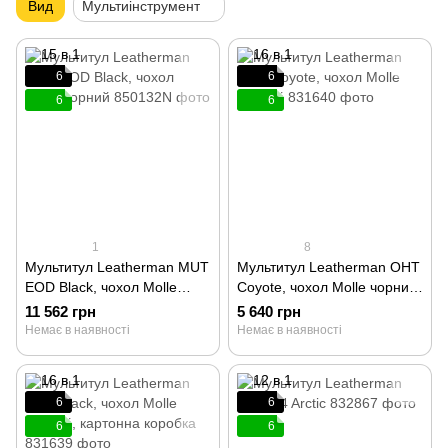
Вид
Мультиінструмент
6
6
6
6
1
8
Мультитул Leatherman MUT
Мультитул Leatherman OHT
EOD Black, чохол Molle
Coyote, чохол Molle чорний
чорний 850132N
831640
11 562 грн
5 640 грн
Немає в наявності
Немає в наявності
6
6
6
6