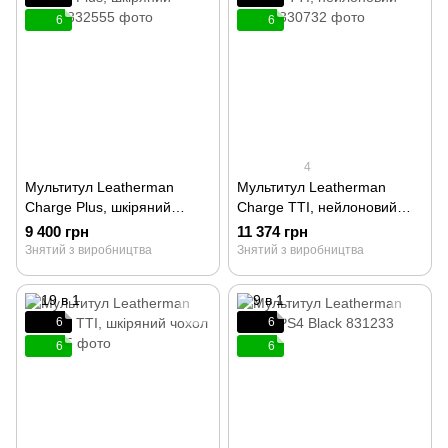
6
6
4
Мультитул Leatherman
Мультитул Leatherman
Charge Plus, шкіряний
Charge TTI, нейлоновий
чохол 832555
чохол 830732
9 400 грн
11 374 грн
Знятий з виробництва
Знятий з виробництва
6
6
6
6