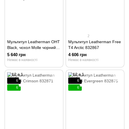
2
Мультитул Leatherman OHT
Мультитул Leatherman Free
Black, чохол Molle чорний,
T4 Arctic 832867
картонна коробка 831639
5 640 грн
4 606 грн
Немає в наявності
Немає в наявності
6
6
6
6