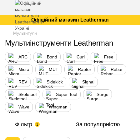
Офіційний магазин Leatherman
Мультитули
Мультиінструменти Leatherman
ARC
Bond
Curl
Free
Micra
MUT
Raptor
Rebar
REV
Sidekick
Signal
Skeletool
Super Tool
Surge
Wave
Wingman
Фільтр
За популярністю
1