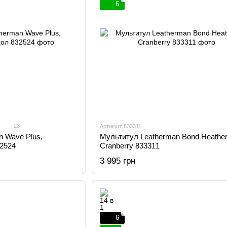
6
23
Артикул: 833311
n Wave Plus,
Мультитул Leatherman Bond Heathe
32524
Cranberry 833311
3 995 грн
6