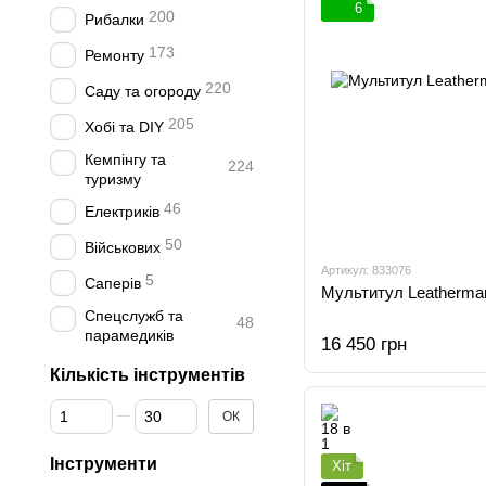
6
200
Рибалки
173
Ремонту
220
Саду та огороду
205
Хобі та DIY
Кемпінгу та
224
туризму
46
Електриків
50
Військових
Артикул: 833076
5
Саперів
Мультитул Leatherma
Спецслужб та
48
парамедиків
16 450 грн
Кількість інструментів
Від Кількість інструментів
До Кількість інструментів
ОК
Інструменти
Хіт