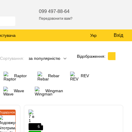
099 497-88-64
Передзвонити вам?
Вхід
истувача
Укр
Відображення:
Сортування:
за популярністю
Raptor
Rebar
REV
Wave
Wingman
Подарунок
6