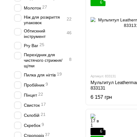
6
27
Молоток
Ніж для розкриття
22
упаковок
Обтискний
46
інструмент
25
Pry Bar
Перехідник для
8
чистячого стрижня/
щітки
19
Пилка для нігтів
Артикул: 833131
Мультитул Leatherman
9
Пробійник
833131
22
Пінцет
6 157 грн
17
Свисток
21
Склобій
9
Скребок
6
37
Стропоріз