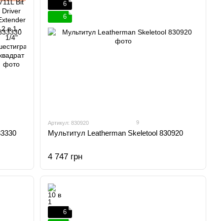
6
6
9
Артикул: 830920
33330
Мультитул Leatherman Skeletool 830920
4 747 грн
6