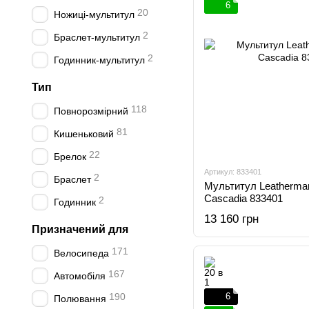
6
20
Ножиці-мультитул
2
Браслет-мультитул
2
Годинник-мультитул
Тип
118
Повнорозмірний
81
Кишеньковий
22
Брелок
Артикул: 833401
2
Браслет
Мультитул Leatherma
Cascadia 833401
2
Годинник
13 160 грн
Призначений для
171
Велосипеда
167
Автомобіля
190
6
Полювання