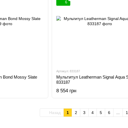
6
Артикул: 833187
n Bond Mossy Slate
Мультитул Leatherman Signal Aqua S
833187
8 554 грн
Назад
1
2
3
4
5
6
...
1