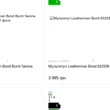
6
1
9
Артикул: 832936
 Bond Burnt Sienna
Мультитул Leatherman Bond 832936
3 995 грн
6