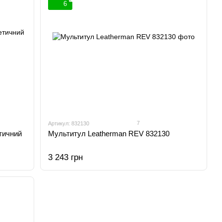
6
7
Артикул: 832130
тичний
Мультитул Leatherman REV 832130
3 243 грн