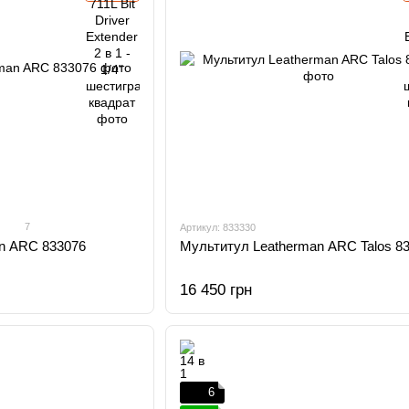
7
Артикул: 833330
n ARC 833076
Мультитул Leatherman ARC Talos 8
16 450 грн
6