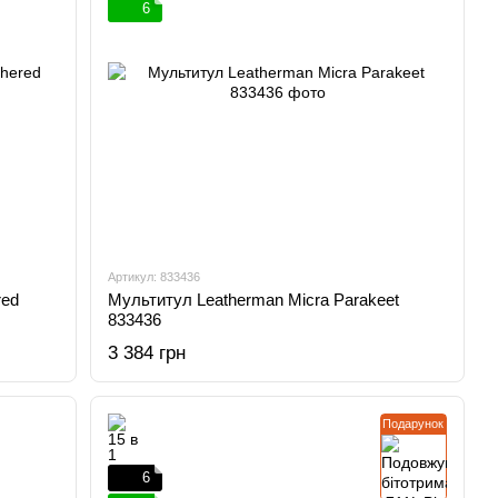
6
Артикул: 833436
red
Мультитул Leatherman Micra Parakeet
833436
3 384 грн
Подарунок
6