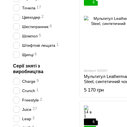
6
17
Точила
2
Цвяходер
6
Шестигранник
5
Шомпол
1
Штифтові лещата
6
Щипці
Серії зняті з
Артикул: 831557
виробництва
Мультитул Leatherman
9
Charge
Steel, синтетичний чо
5 170 грн
1
Crunch
2
Freestyle
27
Juice
3
Leap
6