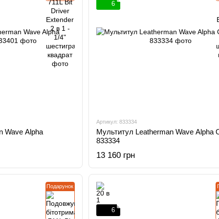
6
Артикул: 833334
n Wave Alpha
Мультитул Leatherman Wave Alpha O
833334
13 160 грн
Подарунок
6