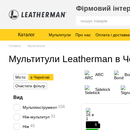
Перейти до основного контенту
Фірмовий інтер
Каталог
Мультитули
Про нас
Оплата і доставка
Головна
Мультитули
Мультитули Leatherman в Че
ARC
Bo
Місто:
в Чернігові
Очистити фільтр
Sidekick
Вид
156
Мультиінструмент
31
Ніж-мультитул
6
45
Ніж