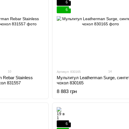
6
6
10
14
Артикул: 830165
 Rebar Stainless
Мультитул Leatherman Surge, синте
хол 831557
чохол 830165
8 883 грн
6