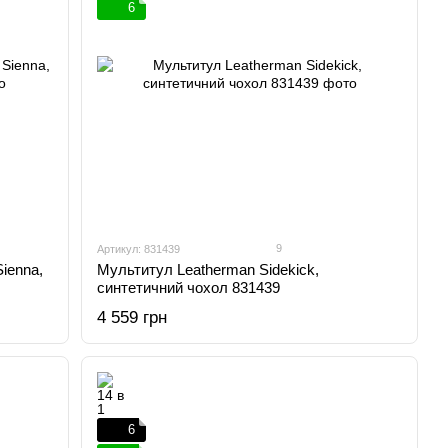
6
9
Артикул: 831439
ienna,
Мультитул Leatherman Sidekick,
синтетичний чохол 831439
4 559 грн
6