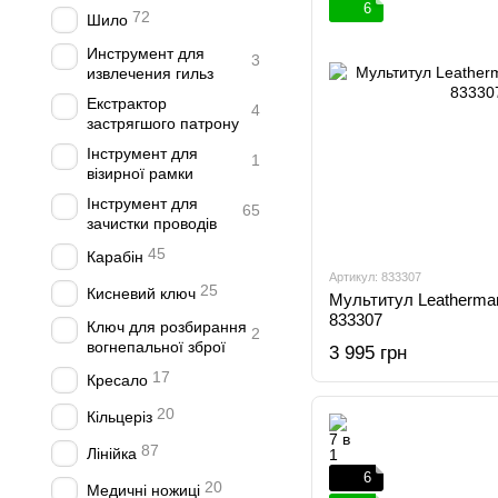
6
72
Шило
Инструмент для
3
извлечения гильз
Екстрактор
4
застрягшого патрону
Інструмент для
1
візирної рамки
Інструмент для
65
зачистки проводів
45
Карабін
Артикул: 833307
25
Кисневий ключ
Мультитул Leatherman
833307
Ключ для розбирання
2
вогнепальної зброї
3 995 грн
17
Кресало
20
Кільцеріз
87
Лінійка
6
20
Медичні ножиці