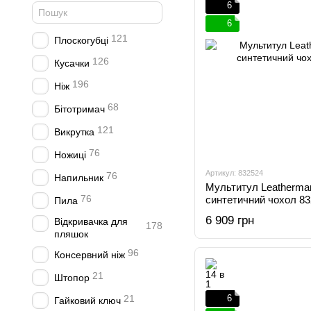
6
6
121
Плоскогубці
126
Кусачки
196
Ніж
68
Бітотримач
121
Викрутка
76
Ножиці
Артикул: 832524
76
Напильник
Мультитул Leatherma
76
синтетичний чохол 8
Пила
6 909 грн
Відкривачка для
178
пляшок
96
Консервний ніж
21
Штопор
21
6
Гайковий ключ