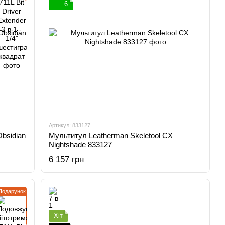
6
Артикул: 833127
bsidian
Мультитул Leatherman Skeletool CX
Nightshade 833127
6 157 грн
Подарунок
Хіт