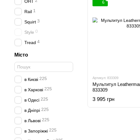
2
OHT
6
1
Rail
3
Squirt
0
Style
4
Tread
Місто
225
Артикул: 833309
в Києві
Мультитул Leatherma
225
в Харкові
833309
3 995 грн
225
в Одесі
225
в Дніпрі
225
в Львові
225
в Запоріжжі