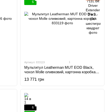
6
1
Артикул: 833119
Мультитул Leatherman MUT EOD Black,
чохол Molle оливковий, картонна коробка
833119
13 771 грн
6