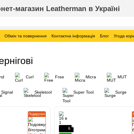
нет-магазин Leatherman в Україні
Обмін та повернення
Контактна інформація
Блог
Угода кор
рнігові
nd
Curl
Free
Micra
MUT
Signal
Skeletool
Super Tool
Surge
Подарунок
6