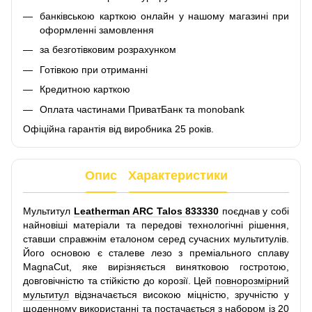
банківською карткою онлайн у нашому магазині при
оформленні замовлення
за безготівковим розрахунком
Готівкою при отриманні
Кредитною карткою
Оплата частинами ПриватБанк та monobank
Офіційна гарантія від виробника 25 років.
Опис
Характеристики
Мультитул
Leatherman ARC Talos 833330
поєднав у собі
найновіші матеріали та передові технологічні рішення,
ставши справжнім еталоном серед сучасних мультитулів.
Його основою є сталеве лезо з преміального сплаву
MagnaCut, яке вирізняється винятковою гостротою,
довговічністю та стійкістю до корозії. Цей
повнорозмірний
мультитул
відзначається високою міцністю, зручністю у
щоденному використанні та постачається з набором із 20