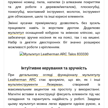
пружинні ножиці, пила, напилки (з алмазним покриттям
та для роботи з деревом/металом), плоскогубці,
тонкогубці, монтажний інструмент, молоток, інструмент
для обтискання, шило та інші корисні елементи.
Змінні кусачки преміумкласу дозволяють без зусиль
працювати навіть із жорстким дротом. Додатково
мультитул
оснащений кобурою та знімною кліпсою, що
забезпечує зручне носіння як на поясі, так і на кишені.
Набір із дев’яти двосторонніх біт значно розширює
можливості роботи з кріпленням.
Інтуїтивне керування та зручність
При
детальному огляді функціоналу мультитулу
Leatherman ARC
стає зрозуміло, що він, як і інші
мультиінструменти Лезерман
, створений із
максимальним акцентом на простоту у використанні.
Магнітні вставки в конструкції фіксують елементи під час
складання та гарантують надійність у роботі. Завдяки
цьому мультитул можна легко відкрити однією рукою, а