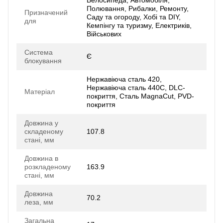
Велосипеда, Автомобіля,
Полювання, Рибалки, Ремонту,
Призначений
Саду та огороду, Хобі та DIY,
для
Кемпінгу та туризму, Електриків,
Військових
Система
Є
блокування
Нержавіюча сталь 420,
Нержавіюча сталь 440C, DLC-
Матеріал
покриття, Сталь MagnaCut, PVD-
покриття
Довжина у
складеному
107.8
стані, мм
Довжина в
розкладеному
163.9
стані, мм
Довжина
70.2
леза, мм
Загальна