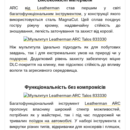
ARC
від Leatherman
став першим у світі
багатофункціональним інструментом
, у конструкції якого
використовується сталь MagnaCut. Цей сплав поєднує
гостру ріжучу кромку, надзвичайну стійкість до
зношування, легкість заточування та захист від корозії.
Ніж мультитула ідеально підходить як для побутових
завдань, так і для екстремальних умов на природі чи у
подорожі
. Додатковий рівень захисту забезпечує міцне
DLC-покриття на клинку, яке підсилює стійкість до впливу
вологи та агресивного середовища.
Функціональність без компромісів
Багатофункціональний інструмент
Leatherman ARC
пропонує власнику широкий спектр можливостей,
потрібних як у майстерні, так і під час подорожей чи
тривалих
поїздок на автомобілі
. У наборі інструмента є
викрутки різних типів, відкривачки для консервів і пляшок,