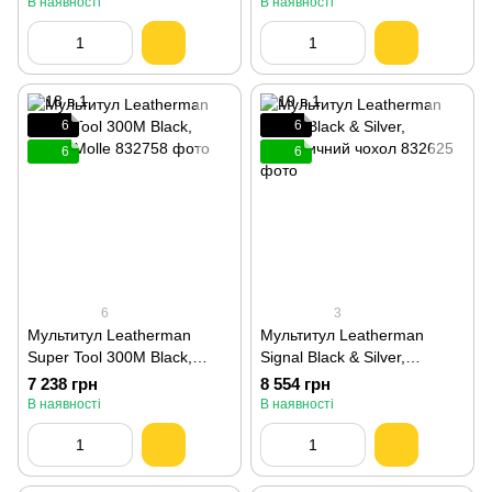
В наявності
В наявності
6
6
6
6
6
3
Мультитул Leatherman
Мультитул Leatherman
Super Tool 300M Black,
Signal Black & Silver,
чохол Molle 832758
синтетичний чохол 832625
7 238 грн
8 554 грн
В наявності
В наявності