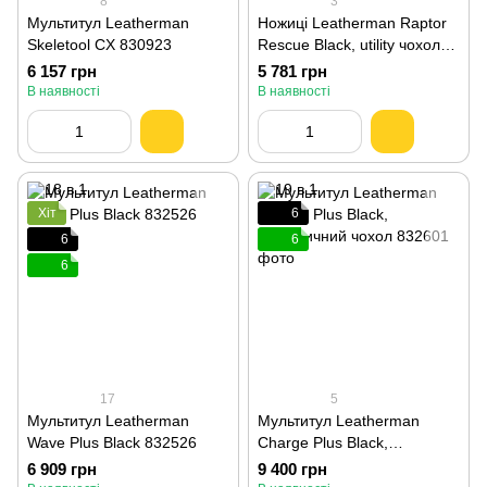
8
3
Мультитул Leatherman
Ножиці Leatherman Raptor
Skeletool CX 830923
Rescue Black, utility чохол
832167
6 157 грн
5 781 грн
В наявності
В наявності
Хіт
6
6
6
6
17
5
Мультитул Leatherman
Мультитул Leatherman
Wave Plus Black 832526
Charge Plus Black,
синтетичний чохол 832601
6 909 грн
9 400 грн