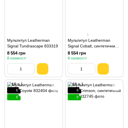
1
Мультитул Leatherman
Мультитул Leatherman
Signal Tundrascape 833319
Signal Cobalt, синтетичний
чохол 832741
8 554 грн
8 554 грн
В наявності
В наявності
6
6
6
6