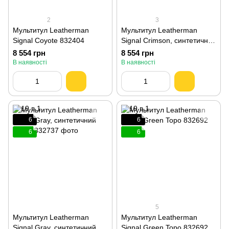
2
3
Мультитул Leatherman
Мультитул Leatherman
Signal Coyote 832404
Signal Crimson, синтетичний
чохол 832745
8 554 грн
8 554 грн
В наявності
В наявності
6
6
6
6
5
Мультитул Leatherman
Мультитул Leatherman
Signal Gray, синтетичний
Signal Green Topo 832692