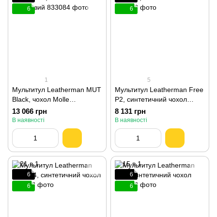
6
6
1
5
Мультитул Leatherman MUT
Мультитул Leatherman Free
Black, чохол Molle
P2, синтетичний чохол
оливковий 833084
832638
13 066 грн
8 131 грн
В наявності
В наявності
6
6
6
6