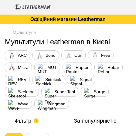
Офіційний магазин Leatherman
Мультитули
Мультитули Leatherman в Києві
ARC
Bond
Curl
Free
Micra
MUT
Raptor
Rebar
REV
Sidekick
Signal
Skeletool
Super Tool
Surge
Wave
Wingman
Фільтр
За популярністю
1