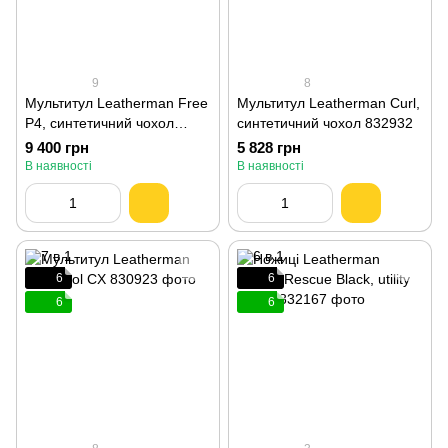
9
8
Мультитул Leatherman Free
Мультитул Leatherman Curl,
P4, синтетичний чохол
синтетичний чохол 832932
832642
9 400 грн
5 828 грн
В наявності
В наявності
6
6
6
6