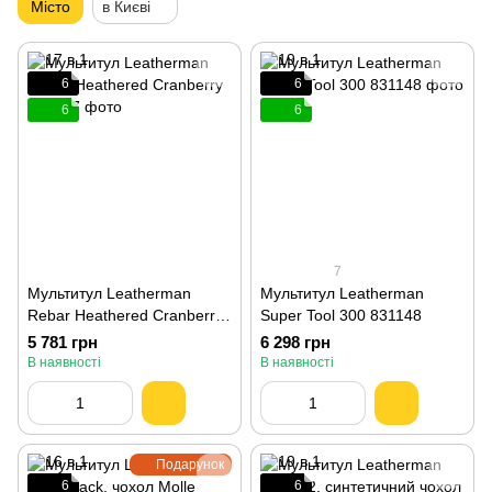
Місто
в Києві
6
6
6
6
7
Мультитул Leatherman
Мультитул Leatherman
Rebar Heathered Cranberry
Super Tool 300 831148
833317
5 781 грн
6 298 грн
В наявності
В наявності
Подарунок
6
6