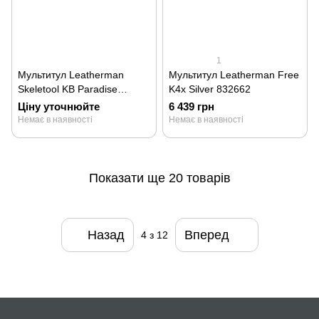
1
Мультитул Leatherman
Мультитул Leatherman Free
Skeletool KB Paradise
K4x Silver 832662
833155
Ціну уточнюйте
6 439 грн
Немає в наявності
Немає в наявності
Показати ще 20 товарів
Назад
Вперед
4
з 12