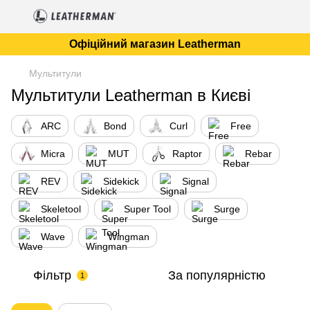
Офіційний магазин Leatherman
Мультитули
Мультитули Leatherman в Києві
ARC
Bond
Curl
Free
Micra
MUT
Raptor
Rebar
REV
Sidekick
Signal
Skeletool
Super Tool
Surge
Wave
Wingman
Фільтр
За популярністю
1