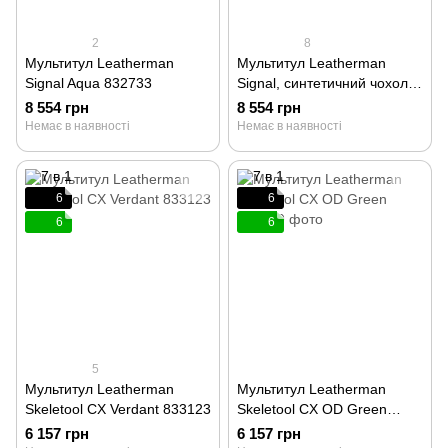
2
8
Мультитул Leatherman
Мультитул Leatherman
Signal Aqua 832733
Signal, синтетичний чохол
832265
8 554 грн
8 554 грн
Немає в наявності
Немає в наявності
6
6
6
6
5
Мультитул Leatherman
Мультитул Leatherman
Skeletool CX Verdant 833123
Skeletool CX OD Green
833139
6 157 грн
6 157 грн