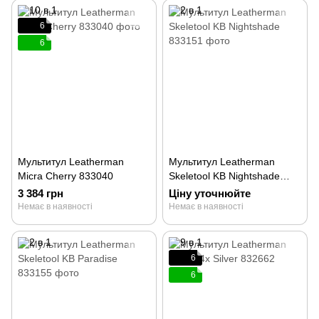
6
6
Мультитул Leatherman
Мультитул Leatherman
Micra Cherry 833040
Skeletool KB Nightshade
833151
3 384 грн
Ціну уточнюйте
Немає в наявності
Немає в наявності
6
6