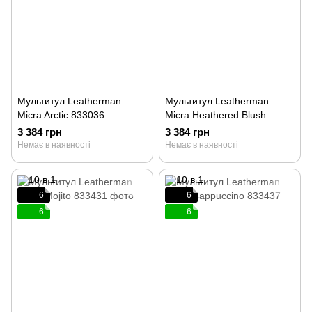
Мультитул Leatherman
Мультитул Leatherman
Micra Arctic 833036
Micra Heathered Blush
833434
3 384 грн
3 384 грн
Немає в наявності
Немає в наявності
6
6
6
6