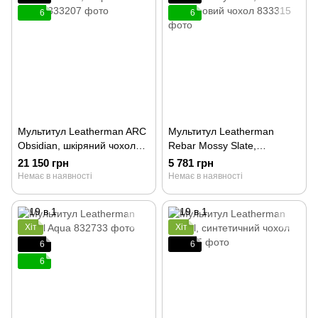
6
6
Мультитул Leatherman ARC
Мультитул Leatherman
Obsidian, шкіряний чохол
Rebar Mossy Slate,
833207
нейлоновий чохол 833315
21 150 грн
5 781 грн
Немає в наявності
Немає в наявності
Хіт
Хіт
6
6
6