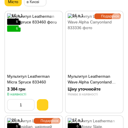
Місто
в Києві
Подарунок
6
6
Мультитул Leatherman
Мультитул Leatherman
Micra Spruce 833460
Wave Alpha Canyonland
833336
3 384 грн
Ціну уточнюйте
В наявності
Немає в наявності
Подарунок
6
6