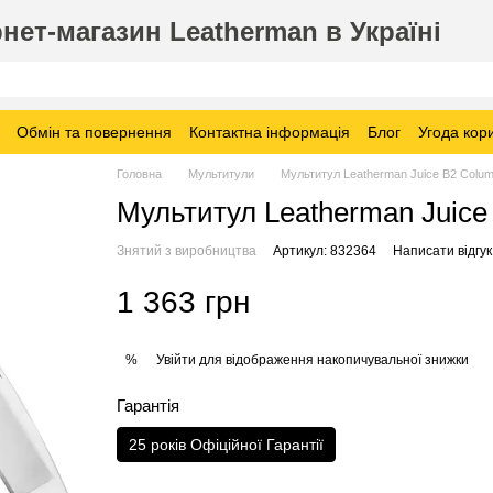
нет-магазин Leatherman в Україні
Обмін та повернення
Контактна інформація
Блог
Угода кор
Головна
Мультитули
Мультитул Leatherman Juice B2 Colum
Мультитул Leatherman Juice
Знятий з виробництва
Артикул: 832364
Написати відгук
1 363 грн
Увійти
для відображення накопичувальної знижки
%
Гарантія
25 років Офіційної Гарантії