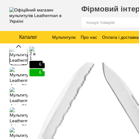
Перейти до основного контенту
Фірмовий інтер
Каталог
Мультитули
Про нас
Оплата і доставка
6
6