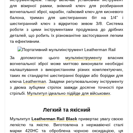
для візирної рамки, знімний ключ для розбирання
вогнепальної зброї, карабін, гайковий ключ для кисневого
балона, тримач для шестигранних біт на 1/4” і
шестигранний ключ з відкритою зевом 3/8. Система
роботи з цими інструментами продумана до дрібних
деталей, що робить їх різноманітне застосування легким
та ефективним.
За допомогою цього
мультиінструменту
власник
вогнепальної зброї може миттєво виконувати необхідні
налаштування з використанням різних комплектуючих,
таких як стандартні шестигранні борідки або борідки для
ключа
Leatherman
. Завдяки регулювальному інструменту
з двома зубцями стрілок завжди досягне точності при
стрільбі.
Мультитул ідеально підійде для військових
.
Легкий та якісний
Мультитул
Leatherman Rail Black
привертає увагу своєю
легкістю та якістю. Виготовлена з нержавіючої сталі
марки 420НС та оброблена чорною оксидацією, ця