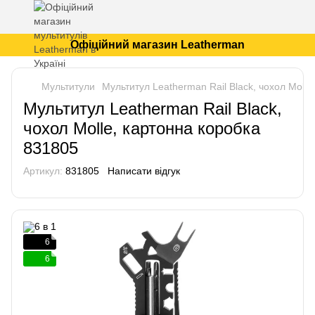
Офіційний магазин Leatherman
Мультитули
Мультитул Leatherman Rail Black, чохол Molle
Мультитул Leatherman Rail Black,
чохол Molle, картонна коробка
831805
Артикул:
831805
Написати відгук
6
6