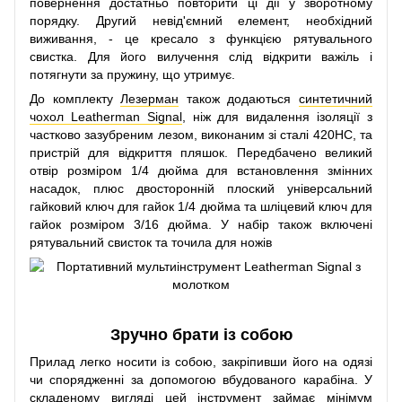
повернення достатньо повторити ці дії у зворотному
порядку. Другий невід'ємний елемент, необхідний
виживання, - це кресало з функцією рятувального
свистка. Для його вилучення слід відкрити важіль і
потягнути за пружину, що утримує.
До комплекту
Лезерман
також додаються
синтетичний
чохол Leatherman Signal
, ніж для видалення ізоляції з
частково зазубреним лезом, виконаним зі сталі 420HC, та
пристрій для відкриття пляшок. Передбачено великий
отвір розміром 1/4 дюйма для встановлення змінних
насадок, плюс двосторонній плоский універсальний
гайковий ключ для гайок 1/4 дюйма та шліцевий ключ для
гайок розміром 3/16 дюйма. У набір також включені
рятувальний свисток та точила для ножів
Зручно брати із собою
Прилад легко носити із собою, закріпивши його на одязі
чи спорядженні за допомогою вбудованого карабіна. У
складеному вигляді цей інструмент займає мінімум