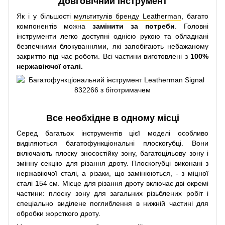
Довговічний інструмент
Як і у більшості
мультитулів бренду Leatherman
, багато
компонентів можна
замінити за потреби
. Головні
інструменти легко доступні однією рукою та обладнані
безпечними блокуваннями, які запобігають небажаному
закриттю під час роботи. Всі частини виготовлені з
100%
нержавіючої сталі.
Все необхідне в одному місці
Серед багатьох інструментів цієї моделі особливо
виділяються багатофункціональні плоскогубці. Вони
включають плоску зносостійку зону, багатоцільову зону і
змінну секцію для різання дроту. Плоскогубці виконані з
нержавіючої сталі, а різаки, що замінюються, - з міцної
сталі 154 см. Місце для різання дроту включає дві окремі
частини: плоску зону для загальних різьблених робіт і
спеціально виділене поглиблення в нижній частині для
обробки жорсткого дроту.