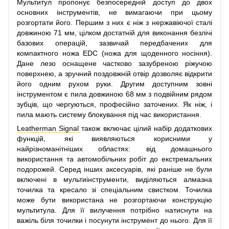
Мультитул пропонує безпосередній доступ до двох
основних інструментів, не вимагаючи при цьому
розгортати його. Першим з них є ніж з нержавіючої сталі
довжиною 71 мм, цілком достатній для виконання безлічі
базових операцій, зазвичай передбачених для
компактного ножа EDC (ножа для щоденного носіння).
Дане лезо оснащене частково зазубреною ріжучою
поверхнею, а зручний поздовжній отвір дозволяє відкрити
його одним рухом руки. Другим доступним зовні
інструментом є пила довжиною 68 мм з подвійним рядом
зубців, що чергуються, професійно заточених. Як ніж, і
пила мають систему блокування під час використання.
Leatherman Signal
також включає цілий набір додаткових
функцій, які виявляються корисними у
найрізноманітніших областях: від домашнього
використання та автомобільних робіт до екстремальних
подорожей. Серед інших аксесуарів, які раніше не були
включені в мультиінструменти, виділяються алмазна
точилка та кресало зі спеціальним свистком. Точилка
може бути використана не розгортаючи конструкцію
мультитула. Для її вилучення потрібно натиснути на
важіль біля точилки і посунути інструмент до нього. Для її