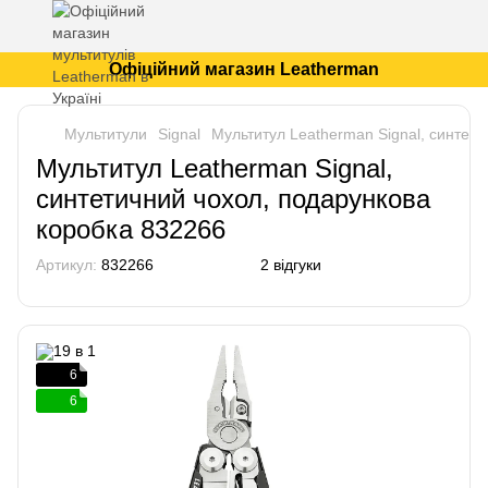
Офіційний магазин Leatherman
Мультитули
Signal
Мультитул Leatherman Signal, синтет
Мультитул Leatherman Signal,
синтетичний чохол, подарункова
коробка 832266
Артикул:
832266
2 відгуки
6
6