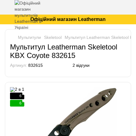
Офіційний магазин Leatherman
Мультитули
Skeletool
Мультитул Leatherman Skeletool K
Мультитул Leatherman Skeletool
KBX Coyote 832615
Артикул:
832615
2 відгуки
6
6