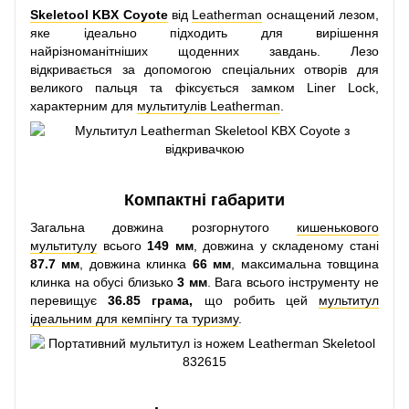
Skeletool KBX Coyote
від
Leatherman
оснащений лезом,
яке ідеально підходить для вирішення
найрізноманітніших щоденних завдань. Лезо
відкривається за допомогою спеціальних отворів для
великого пальця та фіксується замком Liner Lock,
характерним для
мультитулів Leatherman
.
Компактні габарити
Загальна довжина розгорнутого
кишенькового
мультитулу
всього
149 мм
, довжина у складеному стані
87.7 мм
, довжина клинка
66 мм
, максимальна товщина
клинка на обусі близько
3 мм
. Вага всього інструменту не
перевищує
36.85 грама,
що робить цей
мультитул
ідеальним для кемпінгу та туризму
.