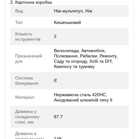
2. Картонна коробка
Вид
Ніж-мультитул, Ніж
Тип
Кишеньковий
Кількість
2
інструментів
Велосипеда, Автомобіля,
Призначений
Полювання, Рибалки, Ремонту,
для
Саду та огороду, Хобі та DIY,
Кемпінгу та туризму
Система
Є
блокування
Нержавіюча сталь 420HC,
Матеріал
Анодований алюміній типу II
Довжина у
складеному
87.7
стані, мм
Довжина в
розкладеному
149