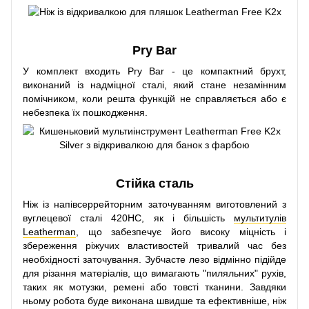
Pry Bar
У комплект входить Pry Bar - це компактний брухт,
виконаний із надміцної сталі, який стане незамінним
помічником, коли решта функцій не справляється або є
небезпека їх пошкодження.
Стійка сталь
Ніж із напівсеррейторним заточуванням виготовлений з
вуглецевої сталі 420HC, як і більшість
мультитулів
Leatherman
, що забезпечує його високу міцність і
збереження ріжучих властивостей тривалий час без
необхідності заточування. Зубчасте лезо відмінно підійде
для різання матеріалів, що вимагають "пиляльних" рухів,
таких як мотузки, ремені або товсті тканини. Завдяки
ньому робота буде виконана швидше та ефективніше, ніж