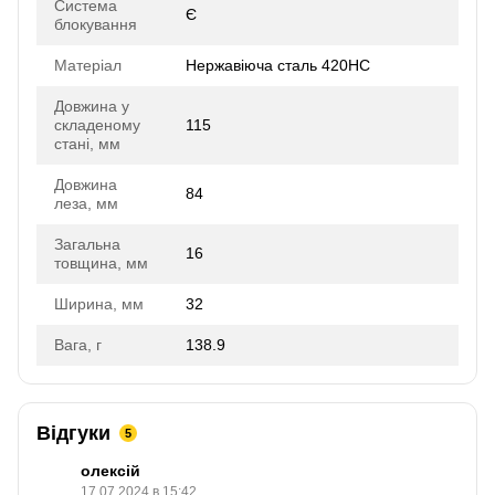
Система
Є
блокування
Матеріал
Нержавіюча сталь 420HC
Довжина у
складеному
115
стані, мм
Довжина
84
леза, мм
Загальна
16
товщина, мм
Ширина, мм
32
Вага, г
138.9
Відгуки
5
олексій
17.07.2024 в 15:42