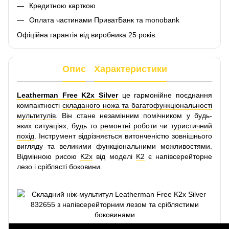
Кредитною карткою
Оплата частинами ПриватБанк та monobank
Офіційна гарантія від виробника 25 років.
Опис
Характеристики
Leatherman Free K2x Silver
це гармонійне поєднання
компактності
складаного ножа та багатофункціональності
мультитулів
. Він стане незамінним помічником у будь-
яких ситуаціях, будь то
ремонтні роботи
чи
туристичний
похід
. Інструмент відрізняється витонченістю зовнішнього
вигляду та великими функціональними можливостями.
Відмінною рисою
K2x
від моделі
K2
є напівсерейторне
лезо і сріблясті боковини.