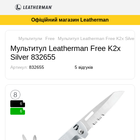
Офіційний магазин Leatherman
Мультитули
Free
Мультитул Leatherman Free K2x Silver 
Мультитул Leatherman Free K2x
Silver 832655
Артикул:
832655
5 відгуків
6
6