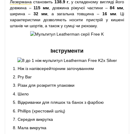
Лезермана
становить
138.9 г
, у складеному вигляді його
довжина –
115 мм
, довжина ріжучої частини –
84 мм
,
ширина –
32 мм
, а загальна товщина –
16 мм
. Ці
характеристики дозволяють носити пристрій у кишені
штанів чи шортів, а також у сумці чи рюкзаку.
Інструменти
Ніж із напівсерейторним заточуванням
Pry Bar
Різак для розкриття упаковки
Шило
Відкривачки для пляшок та банок з фарбою
Phillips (хрестовий шліц)
Середня викрутка
Мала викрутка