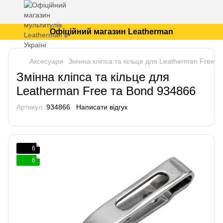
Офіційний магазин Leatherman
Аксесуари
Змінна кліпса та кільце для Leatherman Free 
Змінна кліпса та кільце для
Leatherman Free та Bond 934866
Артикул:
934866
Написати відгук
6
6