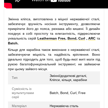
Змінна кліпса, виготовлена з міцної нержавіючої сталі,
забезпечує зручність носіння інструменту, дозволяючи
прикріпити його до пояса, рюкзака або кишені. Її дизайн
поєднує в собі простоту та елегантність, підкреслюючи
унікальність серій
Leatherman
Free
,
Bond
,
Curl
,
ARC
та
Batch.
Кільце для карабіна також виконане з нержавіючої сталі,
забезпечуючи міцність та надійність кріплення. Воно
ідеально підходить для того, щоб будь-якої миті мати під
рукою багатофункціональний інструмент, не займаючи
при цьому зайвого місця.
Змінні/додаткові деталі,
Тип
Кліпси, кільця, карабіни
Сумісність із
мультитулами
Batch, Bond, Curl, Free
серії
Матеріал
Нержавіюча сталь