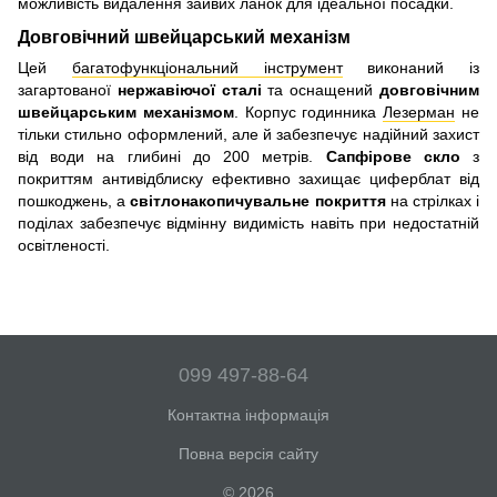
можливість видалення зайвих ланок для ідеальної посадки.
Довговічний швейцарський механізм
Цей
багатофункціональний інструмент
виконаний із
загартованої
нержавіючої сталі
та оснащений
довговічним
швейцарським механізмом
. Корпус годинника
Лезерман
не
тільки стильно оформлений, але й забезпечує надійний захист
від води на глибині до 200 метрів.
Сапфірове скло
з
покриттям антивідблиску ефективно захищає циферблат від
пошкоджень, а
світлонакопичувальне покриття
на стрілках і
поділах забезпечує відмінну видимість навіть при недостатній
освітленості.
099 497-88-64
Контактна інформація
Повна версія сайту
© 2026