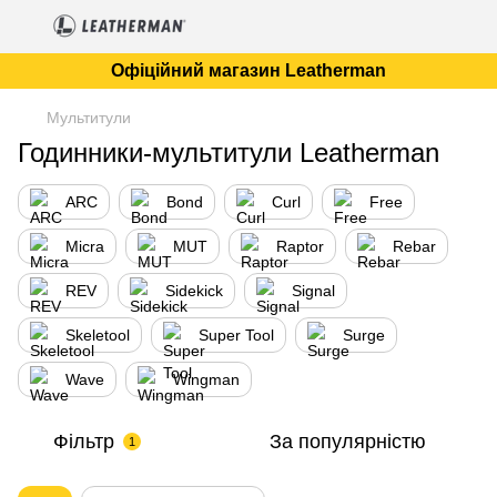
Офіційний магазин Leatherman
Мультитули
Годинники-мультитули Leatherman
ARC
Bond
Curl
Free
Micra
MUT
Raptor
Rebar
REV
Sidekick
Signal
Skeletool
Super Tool
Surge
Wave
Wingman
Фільтр
За популярністю
1