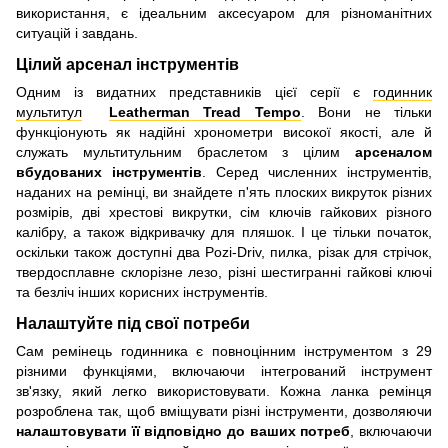
використання, є ідеальним аксесуаром для різноманітних
ситуацій і завдань.
Цілий арсенал інструментів
Одним із видатних представників цієї серії є
годинник
мультитул
Leatherman Tread Tempo
. Вони не тільки
функціонують як надійні хронометри високої якості, але й
служать мультитульним браслетом з цілим
арсеналом
вбудованих інструментів
. Серед численних інструментів,
наданих на ремінці, ви знайдете п'ять плоских викруток різних
розмірів, дві хрестові викрутки, сім ключів гайкових різного
калібру, а також відкривачку для пляшок. І це тільки початок,
оскільки також доступні два Pozi-Driv, пилка, різак для стрічок,
твердосплавне склорізне лезо, різні шестигранні гайкові ключі
та безліч інших корисних інструментів.
Налаштуйте під свої потреби
Сам ремінець годинника є повноцінним інструментом з 29
різними функціями, включаючи інтегрований інструмент
зв'язку, який легко використовувати. Кожна ланка ремінця
розроблена так, щоб вміщувати різні інструменти, дозволяючи
налаштовувати її відповідно до ваших потреб
, включаючи