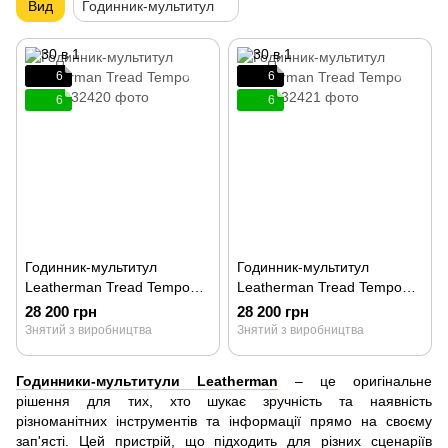
Вид
Годинник-мультитул
6
6
6
6
Годинник-мультитул
Годинник-мультитул
Leatherman Tread Tempo
Leatherman Tread Tempo
Black 832420
Steel 832421
28 200 грн
28 200 грн
Знятий з виробництва
Знятий з виробництва
Годинники-мультитули Leatherman
– це оригінальне
рішення для тих, хто шукає зручність та наявність
різноманітних інструментів та інформації прямо на своєму
зап'ясті. Цей пристрій, що підходить для різних сценаріїв