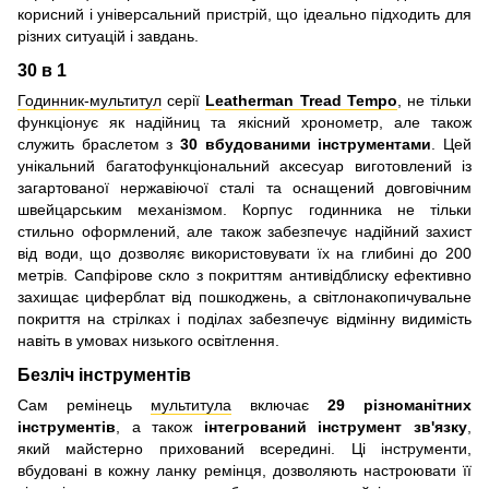
корисний і універсальний пристрій, що ідеально підходить для
різних ситуацій і завдань.
30 в 1
Годинник-мультитул
серії
Leatherman Tread Tempo
, не тільки
функціонує як надійниц та якісний хронометр, але також
служить браслетом з
30 вбудованими інструментами
. Цей
унікальний багатофункціональний аксесуар виготовлений із
загартованої нержавіючої сталі та оснащений довговічним
швейцарським механізмом. Корпус годинника не тільки
стильно оформлений, але також забезпечує надійний захист
від води, що дозволяє використовувати їх на глибині до 200
метрів. Сапфірове скло з покриттям антивідблиску ефективно
захищає циферблат від пошкоджень, а світлонакопичувальне
покриття на стрілках і поділах забезпечує відмінну видимість
навіть в умовах низького освітлення.
Безліч інструментів
Сам ремінець
мультитула
включає
29 різноманітних
інструментів
, а також
інтегрований інструмент зв'язку
,
який майстерно прихований всередині. Ці інструменти,
вбудовані в кожну ланку ремінця, дозволяють настроювати її