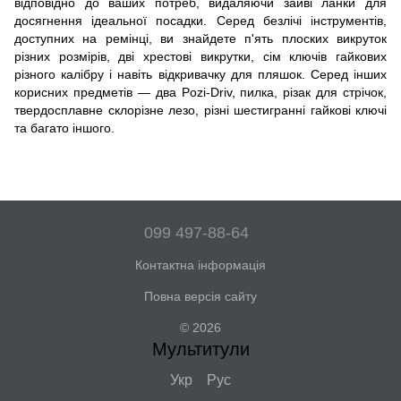
відповідно до ваших потреб, видаляючи зайві ланки для
досягнення ідеальної посадки. Серед безлічі інструментів,
доступних на ремінці, ви знайдете п'ять плоских викруток
різних розмірів, дві хрестові викрутки, сім ключів гайкових
різного калібру і навіть відкривачку для пляшок. Серед інших
корисних предметів — два Pozi-Driv, пилка, різак для стрічок,
твердосплавне склорізне лезо, різні шестигранні гайкові ключі
та багато іншого.
099 497-88-64
Контактна інформація
Повна версія сайту
© 2026
Мультитули
Укр
Рус