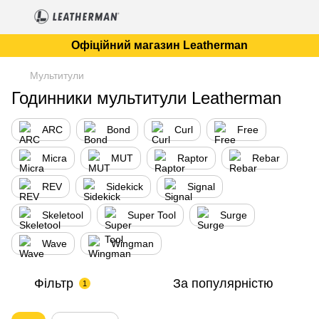
Офіційний магазин Leatherman
Мультитули
Годинники мультитули Leatherman
ARC
Bond
Curl
Free
Micra
MUT
Raptor
Rebar
REV
Sidekick
Signal
Skeletool
Super Tool
Surge
Wave
Wingman
Фільтр
За популярністю
1