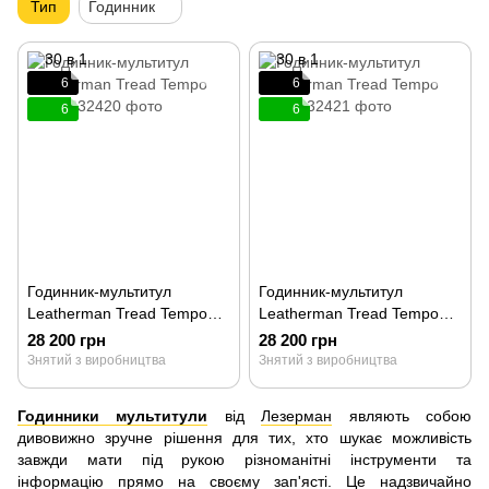
Тип
Годинник
6
6
6
6
Годинник-мультитул
Годинник-мультитул
Leatherman Tread Tempo
Leatherman Tread Tempo
Black 832420
Steel 832421
28 200 грн
28 200 грн
Знятий з виробництва
Знятий з виробництва
Годинники мультитули
від
Лезерман
являють собою
дивовижно зручне рішення для тих, хто шукає можливість
завжди мати під рукою різноманітні інструменти та
інформацію прямо на своєму зап'ясті. Це надзвичайно