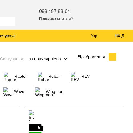
099 497-88-64
Передзвонити вам?
Вхід
истувача
Укр
Відображення:
Сортування:
за популярністю
Raptor
Rebar
REV
Wave
Wingman
6