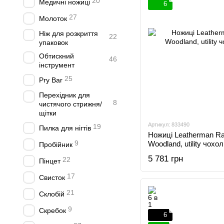
20
Медичні ножиці
6
27
Молоток
Ніж для розкриття
22
упаковок
Обтискний
46
інструмент
25
Pry Bar
Перехідник для
8
чистячого стрижня/
щітки
Артикул: 833490
19
Пилка для нігтів
Ножиці Leatherman Ra
9
Woodland, utility чохо
Пробійник
5 781 грн
22
Пінцет
17
Свисток
21
Склобій
9
Скребок
6