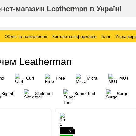
нет-магазин Leatherman в Україні
Обмін та повернення
Контактна інформація
Блог
Угода кор
ючем Leatherman
nd
Curl
Free
Micra
MUT
Signal
Skeletool
Super Tool
Surge
6