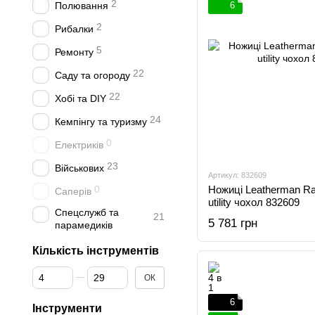
2
Полювання
6
2
Рибалки
5
Ремонту
22
Саду та огороду
22
Хобі та DIY
24
Кемпінгу та туризму
0
Електриків
23
Військових
Артикул: 832609
0
Ножиці Leatherman Ra
Саперів
utility чохол 832609
Спецслужб та
21
5 781 грн
парамедиків
Кількість інструментів
Від Кількість інструментів
До Кількість інструментів
ОК
6
Інструменти