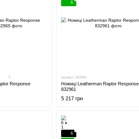
6
3
Артикул: 832961
ptor Response
Ножиці Leatherman Raptor Response
832961
5 217 грн
6