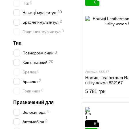
0
6
Ніж
20
Ножиці-мультитул
2
Браслет-мультитул
0
Годинник-мультитул
Тип
3
Повнорозмірний
20
Кишеньковий
0
Брелок
Артикул: 832167
Ножиці Leatherman Ra
2
Браслет
utility чохол 832167
0
Годинник
5 781 грн
Призначений для
4
Велосипеда
2
Автомобіля
6