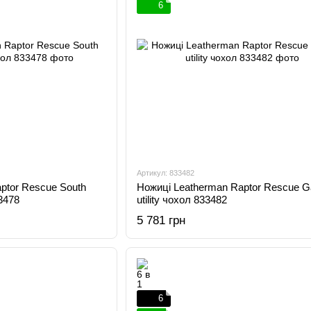
6
Артикул: 833482
ptor Rescue South
Ножиці Leatherman Raptor Rescue Ga
33478
utility чохол 833482
5 781 грн
6