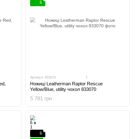
6
1
Артикул: 833070
ed,
Ножиці Leatherman Raptor Rescue
Yellow/Blue, utility чохол 833070
5 781 грн
6