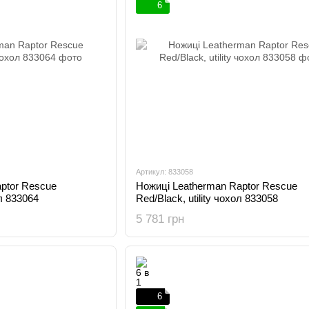
6
Артикул: 833058
ptor Rescue
Ножиці Leatherman Raptor Rescue
ол 833064
Red/Black, utility чохол 833058
5 781 грн
6