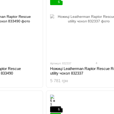
6
4
Артикул: 832337
ptor Rescue
Ножиці Leatherman Raptor Rescue R
л 833490
utility чохол 832337
5 781 грн
6