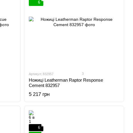
6
3
Артикул: 832957
Ножиці Leatherman Raptor Response
Cement 832957
5 217 грн
6