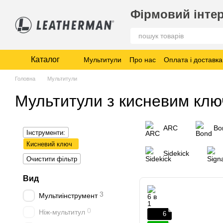
Перейти до основного контенту
Фірмовий інтер
Каталог
Мультитули
Про нас
Оплата і доставка
Головна
Мультитули
Мультитули з кисневим кл
ARC
Bo
Інструменти:
Кисневий ключ
Sidekick
Очистити фільтр
Вид
3
Мультиінструмент
0
Ніж-мультитул
6