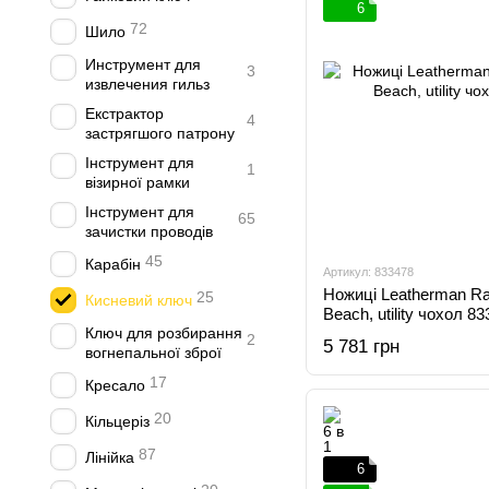
6
72
Шило
Инструмент для
3
извлечения гильз
Екстрактор
4
застрягшого патрону
Інструмент для
1
візирної рамки
Інструмент для
65
зачистки проводів
45
Карабін
Артикул: 833478
Ножиці Leatherman Ra
25
Кисневий ключ
Beach, utility чохол 8
Ключ для розбирання
2
5 781 грн
вогнепальної зброї
17
Кресало
20
Кільцеріз
87
Лінійка
6