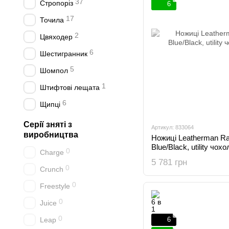
37
Стропоріз
6
17
Точила
2
Цвяходер
6
Шестигранник
5
Шомпол
1
Штифтові лещата
6
Щипці
Серії зняті з
Артикул: 833064
виробництва
Ножиці Leatherman Ra
Blue/Black, utility чох
0
Charge
5 781 грн
0
Crunch
0
Freestyle
0
Juice
0
Leap
6