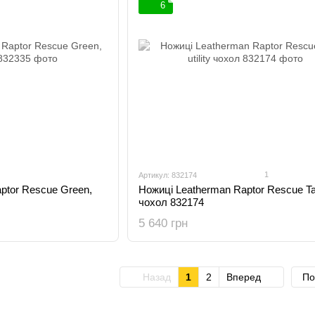
6
1
Артикул: 832174
ptor Rescue Green,
Ножиці Leatherman Raptor Rescue Tan,
чохол 832174
5 640 грн
Назад
1
2
Вперед
По