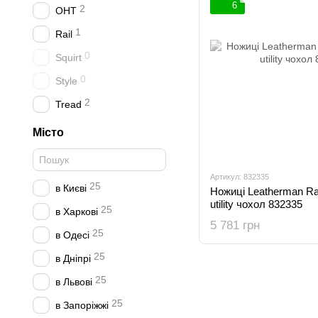
6
2
OHT
1
Rail
0
Squirt
0
Style
2
Tread
Місто
Артикул: 832335
25
в Києві
Ножиці Leatherman Ra
utility чохол 832335
25
в Харкові
5 781 грн
25
в Одесі
25
в Дніпрі
25
в Львові
25
в Запоріжжі