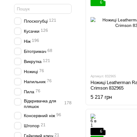
6
121
Плоскогубці
126
Кусачки
196
Ніж
68
Бітотримач
121
Викрутка
76
Ножиці
Артикул: 832965
76
Напильник
Ножиці Leatherman Ra
Crimson 832965
76
Пила
5 217 грн
Відкривачка для
178
пляшок
96
Консервний ніж
21
Штопор
6
21
Гайковий ключ