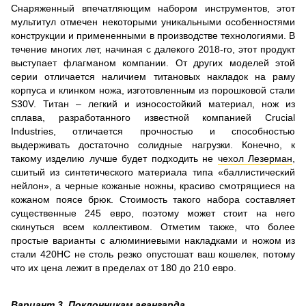
Снаряженный впечатляющим набором инструментов, этот
мультитул отмечен некоторыми уникальными особенностями
конструкции и примененными в производстве технологиями. В
течение многих лет, начиная с далекого 2018-го, этот продукт
выступает флагманом компании. От других моделей этой
серии отличается наличием титановых накладок на раму
корпуса и клинком ножа, изготовленным из порошковой стали
S30V. Титан – легкий и износостойкий материал, нож из
сплава, разработанного известной компанией Crucial
Industries, отличается прочностью и способностью
выдерживать достаточно солидные нагрузки. Конечно, к
такому изделию лучше будет подходить не
чехол Лезерман
,
сшитый из синтетического материала типа «баллистический
нейлон», а черные кожаные ножны, красиво смотрящиеся на
кожаном поясе брюк. Стоимость такого набора составляет
существенные 245 евро, поэтому может стоит на него
скинуться всем коллективом. Отметим также, что более
простые варианты с алюминиевыми накладками и ножом из
стали 420НС не столь резко опустошат ваш кошелек, потому
что их цена лежит в пределах от 180 до 210 евро.
Вариант 3. Поклонникам авангарда