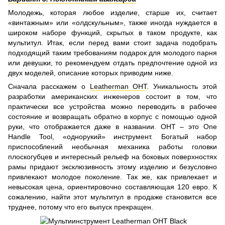
Молодежь, которая любое изделие, старше их, считает
«винтажным» или «олдскульным», также иногда нуждается в
широком наборе функций, скрытых в таком продукте, как
мультитул. Итак, если перед вами стоит задача подобрать
подходящий таким требованиям подарок для молодого парня
или девушки, то рекомендуем отдать предпочтение одной из
двух моделей, описание которых приводим ниже.
Сначала расскажем о
Leatherman OHT
. Уникальность этой
разработки американских инженеров состоит в том, что
практически все устройства можно переводить в рабочее
состояние и возвращать обратно в корпус с помощью одной
руки, что отображается даже в названии. ОНТ – это One
Handle Tool, «однорукий» инструмент. Богатый набор
приспособлений необычная механика работы головки
плоскогубцев и интересный рельеф на боковых поверхностях
рамы придают эксклюзивность этому изделию и безусловно
привлекают молодое поколение. Так же, как привлекает и
невысокая цена, ориентировочно составляющая 120 евро. К
сожалению, найти этот мультитул в продаже становится все
труднее, потому что его выпуск прекращен.