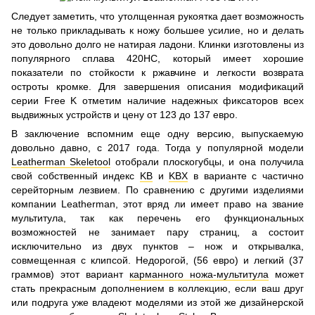
Следует заметить, что утолщенная рукоятка дает возможность
не только прикладывать к ножу большее усилие, но и делать
это довольно долго не натирая ладони. Клинки изготовлены из
популярного сплава 420НС, который имеет хорошие
показатели по стойкости к ржавчине и легкости возврата
остроты кромке. Для завершения описания модификаций
серии Free K отметим наличие надежных фиксаторов всех
выдвижных устройств и цену от 123 до 137 евро.
В заключение вспомним еще одну версию, выпускаемую
довольно давно, с 2017 года. Тогда у популярной модели
Leatherman Skeletool
отобрали плоскогубцы, и она получила
свой собственный индекс
KB
и
KBX
в варианте с частично
серейторным лезвием. По сравнению с другими изделиями
компании Leatherman, этот вряд ли имеет право на звание
мультитула, так как перечень его функциональных
возможностей не занимает пару страниц, а состоит
исключительно из двух пунктов – нож и открывалка,
совмещенная с клипсой. Недорогой, (56 евро) и легкий (37
граммов) этот вариант
карманного ножа-мультитула
может
стать прекрасным дополнением в коллекцию, если ваш друг
или подруга уже владеют моделями из этой же дизайнерской