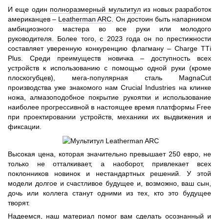
И еще один
полноразмерный мультитул
из новых разработок
американцев –
Leatherman ARC
. Он достоин быть напарником
амбициозного мастера во все руки или молодого
руководителя. Более того, с 2023 года он по престижности
составляет уверенную конкуренцию флагману – Charge ТТi
Plus. Среди преимуществ новичка – доступность всех
устройств к использованию с помощью одной руки (кроме
плоскогубцев), мега-популярная сталь MagnaCut
производства уже знакомого нам Crucial Industries на клинке
ножа, алмазоподобное покрытие рукоятки и использование
наиболее прогрессивной в настоящее время платформы Free
при проектировании устройств, механики их выдвижения и
фиксации.
Высокая цена, которая значительно превышает 250 евро, не
только не отталкивает, а наоборот, привлекает всех
поклонников новинок и нестандартных решений. У этой
модели долгое и счастливое будущее и, возможно, ваш сын,
дочь или коллега станут одними из тех, кто это будущее
творят.
Надеемся, наш материал помог вам сделать осознанный и