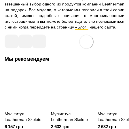
взвешенный выбор одного из продуктов компании Leatherman
на подарок. Все модели, о которых мы говорили в этой серии
статей, имеют подробные описания с многочисленными
иллюстрациями и вы можете более тщательно познакомиться
с ними когда перейдете на страницу
«Блог»
нашего сайта.
Мы рекомендуем
Мультитул
Мультитул
Мультитул
Leatherman Skeletool
Leatherman Skeletool
Leatherman Skel
CX 830923
KBX Denim 832383
KBX Sublime 83
6 157 грн
2 632 грн
2 632 грн