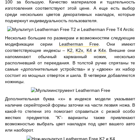
100 за большую. Качество материалов и тщательность
изготовления соответствуют этой цене. А еще есть выбор
среди нескольких цветов декоративных накладок, которые
подчеркнут индивидуальность пользователя.
Несколько большие по размерам и возможностям следующие
модификации серии
Leatherman Free
. Они имеют
соответствующие индексы –
K2
,
K2х
,
K4
и
K4х
. Внешне они
напоминают обычный карманный ножик, несколько
располневший от переедания. В толстой ручке спрятаны те
самые «дополнительные устройства» и у «двоек» их набор
состоит из мощных отверток и шила. В четверки добавляются
ножницы.
Дополнительная буква «х» в индексе модели указывает
наличие серейторной формы заточки на части лезвия ножа. В
какой-то степени это помогает справиться с резкой особо
жестких предметов. "К"- варианты также привлекают
возможностью выбрать цвет накладок под цвет вашего авто
или наоборот.