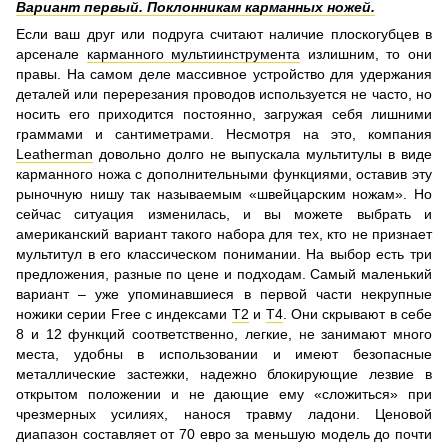
Вариант первый. Поклонникам карманных ножей.
Если ваш друг или подруга считают наличие плоскогубцев в
арсенале
карманного мультиинструмента
излишним, то они
правы. На самом деле массивное устройство для удержания
деталей или перерезания проводов используется не часто, но
носить его приходится постоянно, загружая себя лишними
граммами и сантиметрами. Несмотря на это, компания
Leatherman
довольно долго не выпускала мультитулы в виде
карманного ножа с дополнительными функциями, оставив эту
рыночную нишу так называемым «швейцарским ножам». Но
сейчас ситуация изменилась, и вы можете выбрать и
американский вариант такого набора для тех, кто не признает
мультитул в его классическом понимании. На выбор есть три
предложения, разные по цене и подходам. Самый маленький
вариант – уже упоминавшиеся в первой части некрупные
ножики серии Free с индексами
Т2
и
T4
. Они скрывают в себе
8 и 12 функций соответственно, легкие, не занимают много
места, удобны в использовании и имеют безопасные
металлические застежки, надежно блокирующие лезвие в
открытом положении и не дающие ему «сложиться» при
чрезмерных усилиях, нанося травму ладони. Ценовой
диапазон составляет от 70 евро за меньшую модель до почти