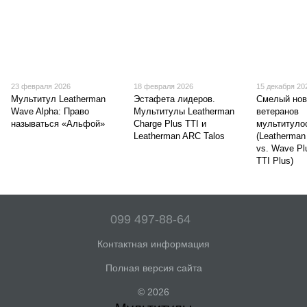
23 февраля 2026
18 февраля 2026
15 декабря 20
Мультитул Leatherman
Эстафета лидеров.
Смелый нов
Wave Alpha: Право
Мультитулы Leatherman
ветеранов
называться «Альфой»
Charge Plus TTI и
мультитуло
Leatherman ARC Talos
(Leatherman
vs. Wave Pl
TTI Plus)
099 497-88-64
Контактная информация
Полная версия сайта
© 2026