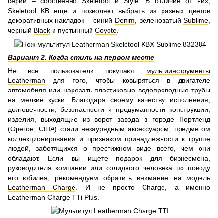
серии – собственно Skeletool и
Style
. В отличие от них,
Skeletool КВ еще и позволяет выбрать из разных цветов
декоративных накладок – синий
Denim
, зеленоватый
Sublime
,
черный
Black
и пустынный
Coyote
.
Вариант 2. Когда стиль на первом месте
Не все пользователи покупают
мультиинструменты
Leatherman
для того, чтобы ковыряться в двигателе
автомобиля или нарезать пластиковые водопроводные трубы
на мелкие куски. Благодаря своему качеству исполнения,
долговечности, безопасности и продуманности конструкции,
изделия, выходящие из ворот завода в городе Портленд
(Орегон, США) стали незаурядным аксессуаром, предметом
коллекционирования и признаком принадлежности к группе
людей, заботящихся о престижном виде всего, чем они
обладают. Если вы ищете подарок для бизнесмена,
руководителя компании или солидного человека по поводу
его юбилея, рекомендуем обратить внимание на модель
Leatherman Charge
. И не просто Charge, а именно
Leatherman Charge ТТі Plus
.