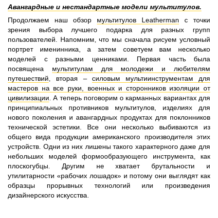
Авангардные и нестандартные модели мультитулов.
Продолжаем наш обзор
мультитулов Leatherman
с точки
зрения выбора лучшего подарка для разных групп
пользователей. Напомним, что мы сначала рисуем условный
портрет именинника, а затем советуем вам несколько
моделей с разными ценниками. Первая часть была
посвящена
мультитулам для молодежи и любителям
путешествий
, вторая –
силовым мультиинструментам для
мастеров на все руки, военных и сторонников изоляции от
цивилизации
. А теперь поговорим о карманных вариантах для
принципиальных противников мультитулов, изделиях для
нового поколения и авангардных продуктах для поклонников
технической эстетики. Все они несколько выбиваются из
общего вида продукции американского производителя этих
устройств. Одни из них лишены такого характерного даже для
небольших моделей формообразующего инструмента, как
плоскогубцы. Другим не хватает брутальности и
утилитарности «рабочих лошадок» и потому они выглядят как
образцы прорывных технологий или произведения
дизайнерского искусства.