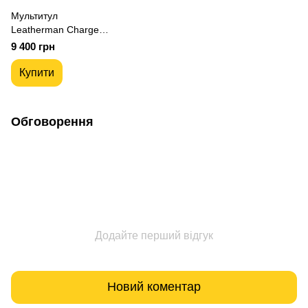
Мультитул
Leatherman Charge
Plus Black,
9 400 грн
синтетичний чохол
832601
Купити
Обговорення
Додайте перший відгук
Новий коментар