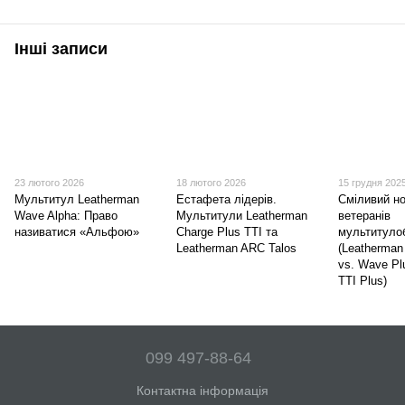
Інші записи
23 лютого 2026
18 лютого 2026
15 грудня 202
Мультитул Leatherman
Естафета лідерів.
Сміливий но
Wave Alpha: Право
Мультитули Leatherman
ветеранів
називатися «Альфою»
Charge Plus TTI та
мультитуло
Leatherman ARC Talos
(Leatherman
vs. Wave Pl
TTI Plus)
099 497-88-64
Контактна інформація