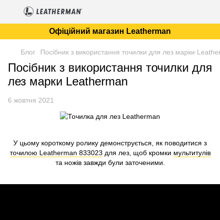
Офіційний магазин Leatherman
Блог
Посібник з використання точилки для лез марки Leath
Посібник з використання точилки для
лез марки Leatherman
6 жовтня 2021
У цьому короткому ролику демонструється, як поводитися з
точилою Leatherman 833023
для лез, щоб кромки
мультитулів
та ножів завжди були заточеними.