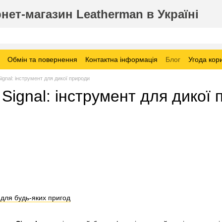
нет-магазин Leatherman в Україні
Обмін та повернення
Контактна інформація
Блог
Угода кор
ignal: інструмент для дикої природи
Signal: інструмент для дикої
для будь-яких пригод