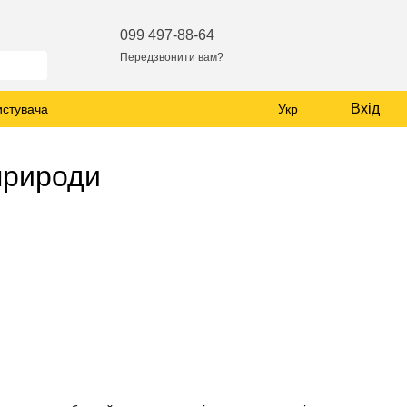
099 497-88-64
Передзвонити вам?
Вхід
истувача
Укр
 природи