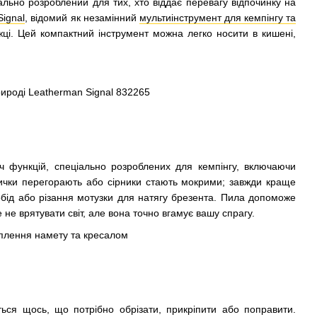
ально розроблений для тих, хто віддає перевагу відпочинку на
Signal
, відомий як незамінний
мультиінструмент для кемпінгу та
ежці. Цей компактний інструмент можна легко носити в кишені,
ч функцій, спеціально розроблених для кемпінгу, включаючи
нички перегорають або сірники стають мокрими; завжди краще
обід або різання мотузки для натягу брезента. Пила допоможе
 не врятувати світ, але вона точно вгамує вашу спрагу.
ься щось, що потрібно обрізати, прикріпити або поправити.