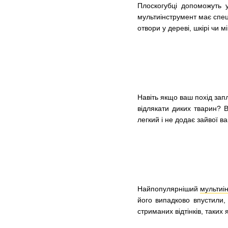
Плоскогубці допоможуть 
мультиінструмент має спец
отвори у дереві, шкірі чи 
Навіть якщо ваш похід за
відлякати диких тварин? 
легкий і не додає зайвої в
Найпопулярніший
мультиі
його випадково впустили, 
стриманих відтінків, таких 