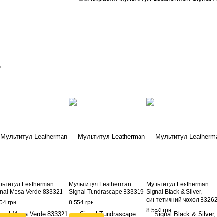
о
льтитул Leatherman
Мультитул Leatherman
Мультитул Leatherman
gnal Mesa Verde 833321
Signal Tundrascape 833319
Signal Black & Silver,
синтетичний чохол 8326
54 грн
8 554 грн
8 554 грн