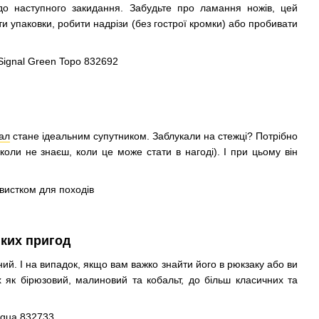
 до наступного закидання. Забудьте про ламання ножів, цей
и упаковки, робити надрізи (без гострої кромки) або пробивати
ал
стане ідеальним супутником. Заблукали на стежці? Потрібно
оли не знаєш, коли це може стати в нагоді). І при цьому він
ких пригод
ий. І на випадок, якщо вам важко знайти його в рюкзаку або ви
х як бірюзовий, малиновий та кобальт, до більш класичних та